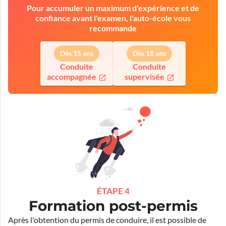
Pour accumuler un maximum d'expérience et de
confiance avant l'examen, l'auto-école vous
recommande
Dès 15 ans
Dès 18 ans
Conduite
Conduite
accompagnée
supervisée
ÉTAPE 4
Formation post-permis
Après l'obtention du permis de conduire, il est possible de