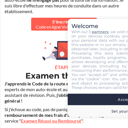
auto-école
ne m'engage pas
pour la suite de ma formation. Je
suis libre d'effectuer mes heures de conduite dans un autre
établissement.
S'inscrire au
Welcome
Code en ligne Voiture
39.90 €
With our 3
partners
, we wish 
on your devices (cookies, pix
your personal data with our p
this website or in our emails,
obtained later, including in ot
Processing this data (identi
purchases, loyalty programs, 
allows developing and offerin
your devices (including by 
ÉTAPE 2
measuring their performance,
Examen théorique
You can "accept all" and with
via the "cookie" icon
. You can 
and object to processing acti
J'apprends le Code de la route en ligne
. Je suis aidé par les
These choices remain valid for
experts de mon auto-école et aussi par Mister Codes, mon
assistant de révision. Puis,
j'obtiens l'examen théorique
Accep
général !
Si j'échoue au code, pas de panique ! Je peux bénéficier du
Set your
remboursement de mes frais d'inscription
(30€) grâce au
service "
Examen Réussi ou Remboursé
".