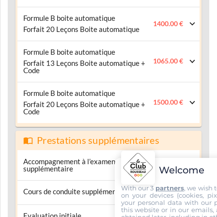
Formule B boite automatique
1400.00 €
Forfait 20 Leçons Boite automatique
Formule B boite automatique
1065.00 €
Forfait 13 Leçons Boite automatique +
Code
Formule B boite automatique
1500.00 €
Forfait 20 Leçons Boite automatique +
Code
Prestations supplémentaires
Accompagnement à l’examen
55.00 €
Welcome
supplémentaire
With our 3
partners
, we wish 
Cours de conduite supplémentaire
55.00 €
on your devices (cookies, pix
your personal data with our p
this website or in our emails,
Evaluation initiale
55.00 €