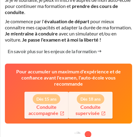
pour continuer ma formation et
prendre des cours de
conduite
.
Je commence par l'
évaluation de départ
pour mieux
connaître mes capacités et adapter la durée de ma formation.
Je m'entraîne à conduire
avec un simulateur et/ou en
voiture.
Je passe l'examen et à moi la liberté !
En savoir plus sur les enjeux de la formation
Pour accumuler un maximum d'expérience et de
confiance avant l'examen, l'auto-école vous
recommande
Dès 15 ans
Dès 18 ans
Conduite
Conduite
accompagnée
supervisée