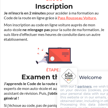
Inscription
Je m'inscris en 2 minutes
pour accéder à ma formation au
Code de la route en ligne grâce à
Pass Rousseau Voiture
.
Mon inscription au code en ligne voiture auprès de mon
auto-école
ne m'engage pas
pour la suite de ma formation. Je
suis libre d'effectuer mes heures de conduite dans un autre
établissement.
ÉTAPE 2
Examen théorique
Welcome
J'apprends le Code de la route en ligne
. Je suis aidé par les
With our 3
partners
, we wish 
experts de mon auto-école et aussi par Mister Codes, mon
on your devices (cookies, pix
assistant de révision. Puis,
j'obtiens l'examen théorique
your personal data with our p
this website or in our emails,
général !
obtained later, including in ot
Processing this data (identi
Si j'échoue au code, pas de panique ! Je peux bénéficier du