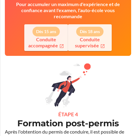
Pour accumuler un maximum d'expérience et de
confiance avant l'examen, l'auto-école vous
recommande
Dès 15 ans
Dès 18 ans
Conduite
Conduite
accompagnée
supervisée
ÉTAPE 4
Formation post-permis
Après l'obtention du permis de conduire, il est possible de