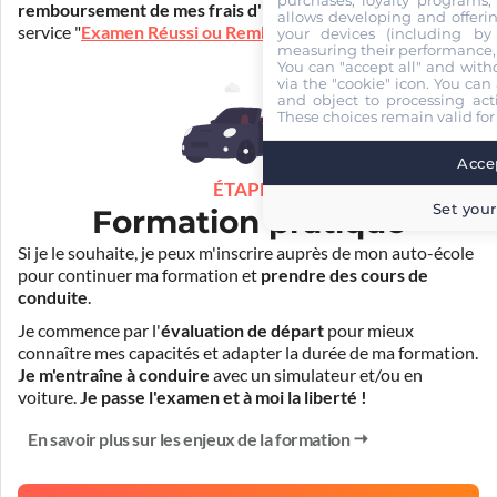
purchases, loyalty programs, 
remboursement de mes frais d'inscription
(30€) grâce au
allows developing and offerin
service "
Examen Réussi ou Remboursé
".
your devices (including by 
measuring their performance,
You can "accept all" and with
via the "cookie" icon
. You can 
and object to processing acti
These choices remain valid for
Accep
ÉTAPE 3
Set your
Formation pratique
Si je le souhaite, je peux m'inscrire auprès de mon auto-école
pour continuer ma formation et
prendre des cours de
conduite
.
Je commence par l'
évaluation de départ
pour mieux
connaître mes capacités et adapter la durée de ma formation.
Je m'entraîne à conduire
avec un simulateur et/ou en
voiture.
Je passe l'examen et à moi la liberté !
En savoir plus sur les enjeux de la formation