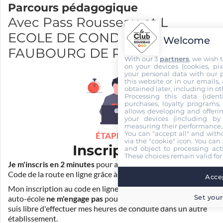
Parcours pédagogique
Avec Pass Rousseau et L
ECOLE DE CONDUITE
Welcome
FAUBOURG DE ROUBAIX
With our 3
partners
, we wish 
on your devices (cookies, pix
your personal data with our p
this website or in our emails,
obtained later, including in ot
Processing this data (identi
purchases, loyalty programs, 
allows developing and offerin
your devices (including by 
measuring their performance,
You can "accept all" and with
ÉTAPE 1
via the "cookie" icon
. You can 
Inscription
and object to processing acti
These choices remain valid for
Je m'inscris en 2 minutes
pour accéder à ma formation au
Code de la route en ligne grâce à
Pass Rousseau Voiture
.
Accep
Mon inscription au code en ligne voiture auprès de mon
Set your
auto-école
ne m'engage pas
pour la suite de ma formation. Je
suis libre d'effectuer mes heures de conduite dans un autre
établissement.