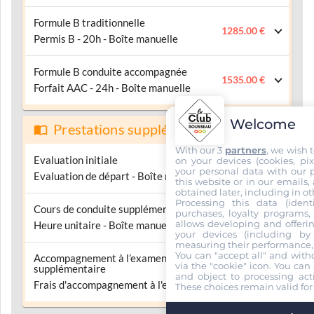
Formule B traditionnelle
1285.00 €
Permis B - 20h - Boîte manuelle
Formule B conduite accompagnée
1535.00 €
Forfait AAC - 24h - Boîte manuelle
Welcome
Prestations supplémentaires
With our 3
partners
, we wish 
Evaluation initiale
on your devices (cookies, pix
53.00 €
your personal data with our p
Evaluation de départ - Boîte manuelle
this website or in our emails,
obtained later, including in ot
Processing this data (identi
Cours de conduite supplémentaire
purchases, loyalty programs, 
53.00 €
allows developing and offerin
Heure unitaire - Boîte manuelle
your devices (including by 
measuring their performance,
You can "accept all" and with
Accompagnement à l’examen
via the "cookie" icon
. You can 
supplémentaire
53.00 €
and object to processing acti
Frais d'accompagnement à l'examen
These choices remain valid for