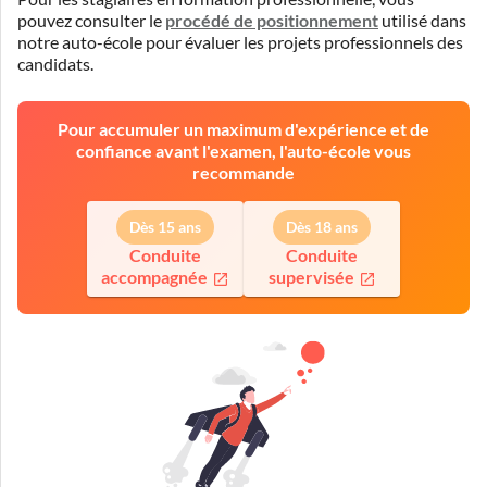
pouvez consulter le
procédé de positionnement
utilisé dans
notre auto-école pour évaluer les projets professionnels des
candidats.
Pour accumuler un maximum d'expérience et de
confiance avant l'examen, l'auto-école vous
recommande
Dès 15 ans
Dès 18 ans
Conduite
Conduite
accompagnée
supervisée