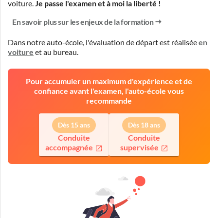
voiture.
Je passe l'examen et à moi la liberté !
En savoir plus sur les enjeux de la formation
Dans notre auto-école, l'évaluation de départ est réalisée
en
voiture
et
au bureau
.
Pour accumuler un maximum d'expérience et de
confiance avant l'examen, l'auto-école vous
recommande
Dès 15 ans
Dès 18 ans
Conduite
Conduite
accompagnée
supervisée