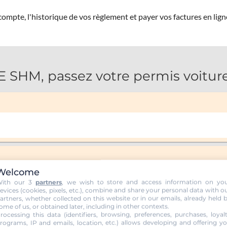
ompte, l'historique de vos règlement et payer vos factures en lign
SHM, passez votre permis voiture
Welcome
ith our 3
partners
, we wish to store and access information on yo
evices (cookies, pixels, etc.), combine and share your personal data with o
artners, whether collected on this website or in our emails, already held 
ome of us, or obtained later, including in other contexts.
rocessing this data (identifiers, browsing, preferences, purchases, loyal
rograms, IP and emails, location, etc.) allows developing and offering y