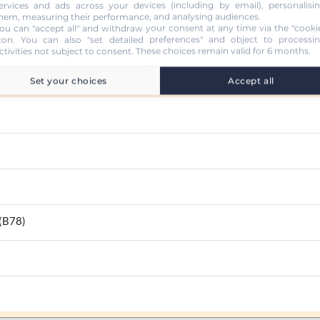
ervices and ads across your devices (including by email), personalisi
hem, measuring their performance, and analysing audiences.
ou can "accept all" and withdraw your consent at any time via the "cooki
con
. You can also "set detailed preferences" and object to processi
ctivities not subject to consent. These choices remain valid for 6 months.
Set your choices
Accept all
 (B78)