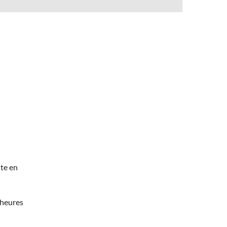
te en
 heures