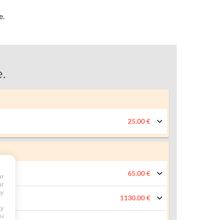
e.
.
25.00 €
65.00 €
ur
ur
by
1130.00 €
ty
ou