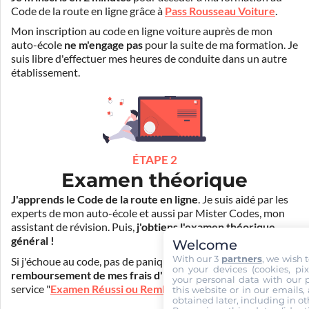
Code de la route en ligne grâce à
Pass Rousseau Voiture
.
Mon inscription au code en ligne voiture auprès de mon
auto-école
ne m'engage pas
pour la suite de ma formation. Je
suis libre d'effectuer mes heures de conduite dans un autre
établissement.
ÉTAPE 2
Examen théorique
J'apprends le Code de la route en ligne
. Je suis aidé par les
experts de mon auto-école et aussi par Mister Codes, mon
assistant de révision. Puis,
j'obtiens l'examen théorique
général !
Welcome
With our 3
partners
, we wish 
Si j'échoue au code, pas de panique ! Je peux bénéficier du
on your devices (cookies, pix
remboursement de mes frais d'inscription
(30€) grâce au
your personal data with our p
service "
Examen Réussi ou Remboursé
".
this website or in our emails,
obtained later, including in ot