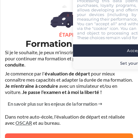
Processing this data (identi
purchases, loyalty programs, 
allows developing and offerin
your devices (including by 
measuring their performance,
You can "accept all" and with
via the "cookie" icon
. You can 
and object to processing acti
ÉTAPE 3
These choices remain valid for
Formation pratique
Accep
Si je le souhaite, je peux m'inscrire auprès de mon auto-école
pour continuer ma formation et
prendre des cours de
Set your
conduite
.
Je commence par l'
évaluation de départ
pour mieux
connaître mes capacités et adapter la durée de ma formation.
Je m'entraîne à conduire
avec un simulateur et/ou en
voiture.
Je passe l'examen et à moi la liberté !
En savoir plus sur les enjeux de la formation
Dans notre auto-école, l'évaluation de départ est réalisée
avec
OSCAR
et
au bureau
.