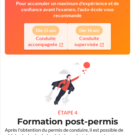
Pour accumuler un maximum d'expérience et de
confiance avant l'examen, l'auto-école vous
recommande
Dès 15 ans
Dès 18 ans
Conduite
Conduite
accompagnée
supervisée
ÉTAPE 4
Formation post-permis
Après l'obtention du permis de conduire, il est possible de