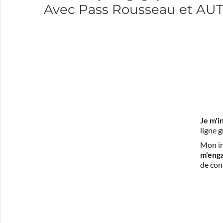
Avec Pass Rousseau et A
Je m'i
ligne 
Mon in
m'eng
de con