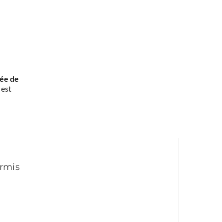
rée de
 est
ermis