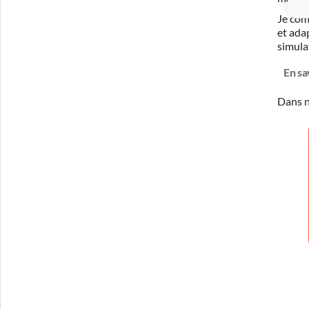
Je com
et ada
simula
En sa
Dans n