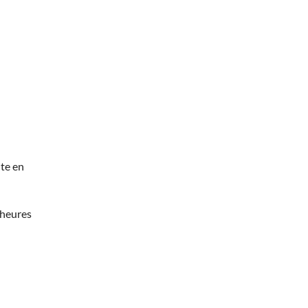
te en
 heures