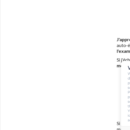
J'appr
auto-é
l'exam
Si j'é
mes fr
W
d
p
s
P
p
s
t
Y
i
a
Si je 
ma for