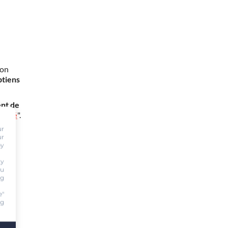
mon
btiens
nt de
oursé
".
ur
ur
by
ty
ou
ng
e"
ng
nuer