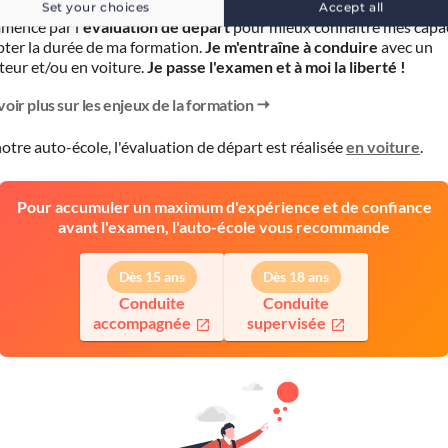
Set your choices
Accept all
mence par l'
évaluation de départ
pour mieux connaître mes capa
pter la durée de ma formation.
Je m'entraîne à conduire
avec un
teur et/ou en voiture.
Je passe l'examen et à moi la liberté !
voir plus sur les enjeux de la formation
otre auto-école, l'évaluation de départ est réalisée
en voiture
.
Pour accumuler un maximum d'expérience et de confiance
avant l'examen, l'auto-école vous recommande
Dès 15 ans
Dès 18 ans
Conduite
Conduite
accompagnée
supervisée