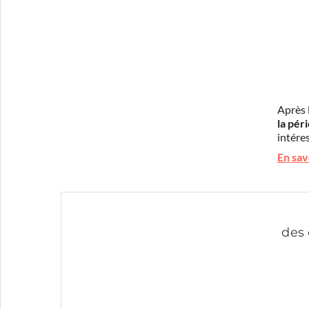
Après 
la pér
intéres
En sav
des 