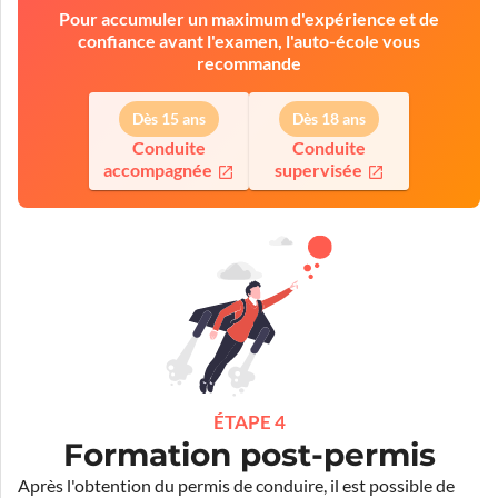
Pour accumuler un maximum d'expérience et de
confiance avant l'examen, l'auto-école vous
recommande
Dès 15 ans
Dès 18 ans
Conduite
Conduite
accompagnée
supervisée
ÉTAPE 4
Formation post-permis
Après l'obtention du permis de conduire, il est possible de