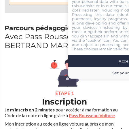
your personal data with our p
this website or in our emails,
obtained later, including in ot
Processing this data (identi
purchases, loyalty programs, 
allows developing and offerin
Parcours pédagogique
your devices (including by 
measuring their performance,
Avec Pass Rousseau et E2CR
You can "accept all" and with
via the "cookie" icon
. You can 
BERTRAND MAROMME
and object to processing acti
These choices remain valid for
Accep
Set your
ÉTAPE 1
Inscription
Je m'inscris en 2 minutes
pour accéder à ma formation au
Code de la route en ligne grâce à
Pass Rousseau Voiture
.
Mon inscription au code en ligne voiture auprès de mon