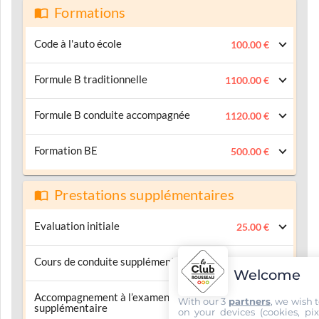
Formations
Code à l'auto école
100.00 €
Formule B traditionnelle
1100.00 €
Formule B conduite accompagnée
1120.00 €
Formation BE
500.00 €
Prestations supplémentaires
Evaluation initiale
25.00 €
Cours de conduite supplémentaire
55.00 €
Welcome
Accompagnement à l’examen
With our 3
partners
, we wish 
55.00 €
supplémentaire
on your devices (cookies, pix