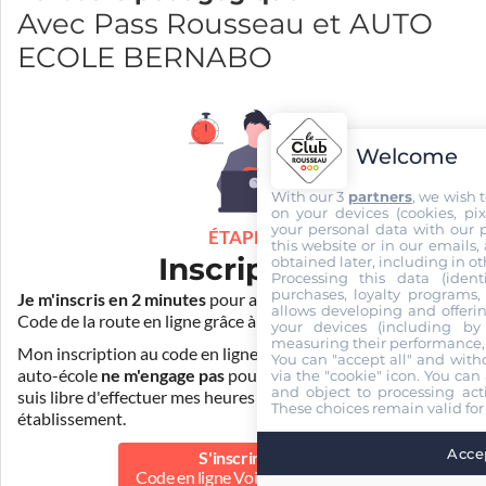
Avec Pass Rousseau et AUTO
ECOLE BERNABO
Welcome
With our 3
partners
, we wish 
on your devices (cookies, pix
your personal data with our p
ÉTAPE 1
this website or in our emails,
Inscription
obtained later, including in ot
Processing this data (identi
purchases, loyalty programs, 
Je m'inscris en 2 minutes
pour accéder à ma formation au
allows developing and offerin
Code de la route en ligne grâce à
Pass Rousseau Voiture
.
your devices (including by 
measuring their performance,
Mon inscription au code en ligne voiture auprès de mon
You can "accept all" and with
auto-école
ne m'engage pas
pour la suite de ma formation. Je
via the "cookie" icon
. You can 
and object to processing acti
suis libre d'effectuer mes heures de conduite dans un autre
These choices remain valid for
établissement.
Accep
S'inscrire au
Code en ligne Voiture
39.90 €