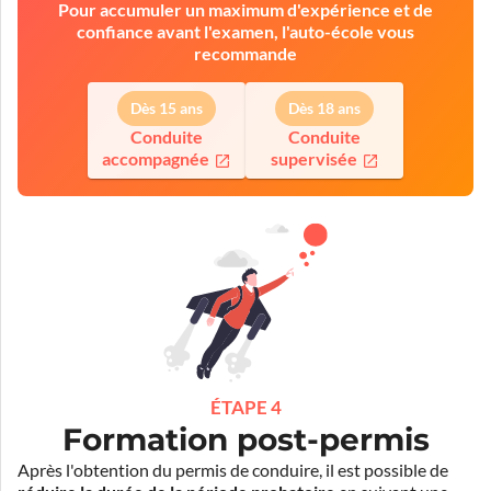
Pour accumuler un maximum d'expérience et de
confiance avant l'examen, l'auto-école vous
recommande
Dès 15 ans
Dès 18 ans
Conduite
Conduite
accompagnée
supervisée
ÉTAPE 4
Formation post-permis
Après l'obtention du permis de conduire, il est possible de