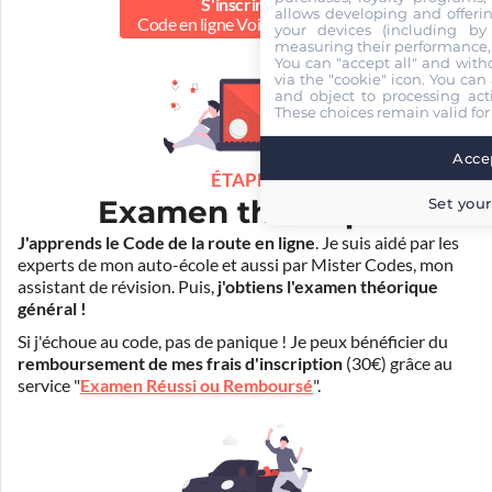
S'inscrire au
allows developing and offerin
Code en ligne Voiture
75.00 €
your devices (including by 
measuring their performance,
You can "accept all" and with
via the "cookie" icon
. You can 
and object to processing acti
These choices remain valid for
Accep
ÉTAPE 2
Examen théorique
Set your
J'apprends le Code de la route en ligne
. Je suis aidé par les
experts de mon auto-école et aussi par Mister Codes, mon
assistant de révision. Puis,
j'obtiens l'examen théorique
général !
Si j'échoue au code, pas de panique ! Je peux bénéficier du
remboursement de mes frais d'inscription
(30€) grâce au
service "
Examen Réussi ou Remboursé
".