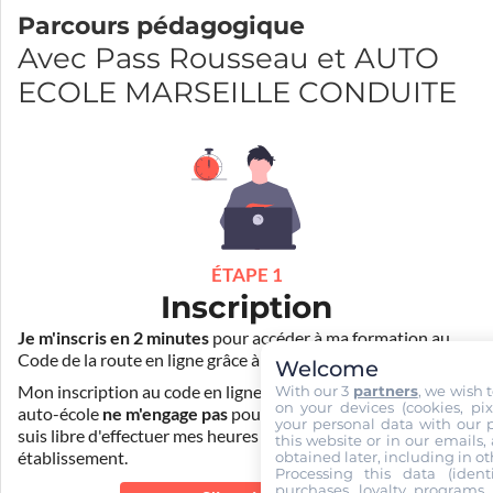
Parcours pédagogique
Avec Pass Rousseau et AUTO
ECOLE MARSEILLE CONDUITE
ÉTAPE 1
Inscription
Je m'inscris en 2 minutes
pour accéder à ma formation au
Code de la route en ligne grâce à
Pass Rousseau Voiture
.
Welcome
With our 3
partners
, we wish 
Mon inscription au code en ligne voiture auprès de mon
on your devices (cookies, pix
auto-école
ne m'engage pas
pour la suite de ma formation. Je
your personal data with our p
suis libre d'effectuer mes heures de conduite dans un autre
this website or in our emails,
obtained later, including in ot
établissement.
Processing this data (identi
purchases, loyalty programs, 