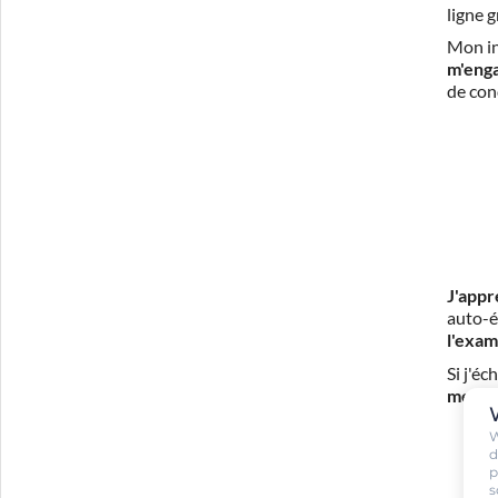
ligne 
Mon in
m'eng
de con
J'appr
auto-é
l'exam
Si j'é
mes fr
W
d
p
s