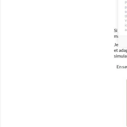
P
p
s
t
Y
i
a
Si je 
ma for
Je com
et ada
simula
En sa