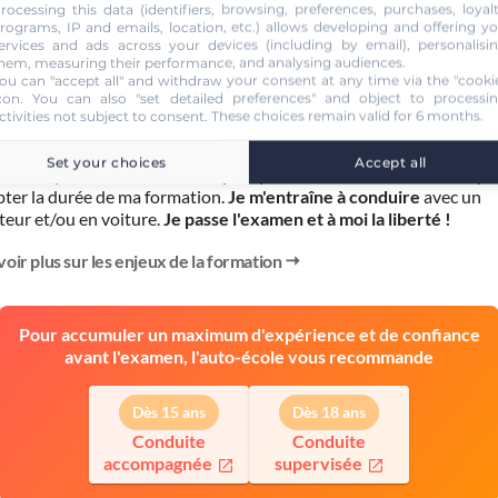
rocessing this data (identifiers, browsing, preferences, purchases, loyal
rograms, IP and emails, location, etc.) allows developing and offering y
ervices and ads across your devices (including by email), personalisi
ÉTAPE 3
hem, measuring their performance, and analysing audiences.
Formation pratique
ou can "accept all" and withdraw your consent at any time via the "cooki
con
. You can also "set detailed preferences" and object to processi
ctivities not subject to consent. These choices remain valid for 6 months.
le souhaite, je peux m'inscrire auprès de mon auto-école pour conti
mation et
prendre des cours de conduite
.
Set your choices
Accept all
mence par l'
évaluation de départ
pour mieux connaître mes capa
pter la durée de ma formation.
Je m'entraîne à conduire
avec un
teur et/ou en voiture.
Je passe l'examen et à moi la liberté !
voir plus sur les enjeux de la formation
Pour accumuler un maximum d'expérience et de confiance
avant l'examen, l'auto-école vous recommande
Dès 15 ans
Dès 18 ans
Conduite
Conduite
accompagnée
supervisée