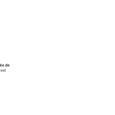
rée de
 est