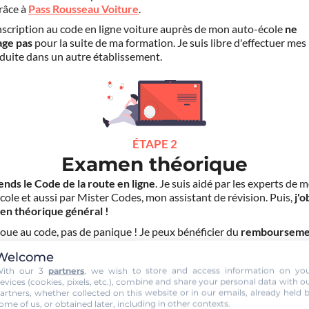
grâce à
Pass Rousseau Voiture
.
scription au code en ligne voiture auprès de mon auto-école
ne
age pas
pour la suite de ma formation. Je suis libre d'effectuer mes
duite dans un autre établissement.
ÉTAPE 2
Examen théorique
ends le Code de la route en ligne
. Je suis aidé par les experts de 
cole et aussi par Mister Codes, mon assistant de révision. Puis,
j'o
en théorique général !
choue au code, pas de panique ! Je peux bénéficier du
rembourseme
ais d'inscription
(30€) grâce au service "
Examen Réussi ou Remb
Welcome
ith our 3
partners
, we wish to store and access information on yo
evices (cookies, pixels, etc.), combine and share your personal data with o
artners, whether collected on this website or in our emails, already held 
ome of us, or obtained later, including in other contexts.