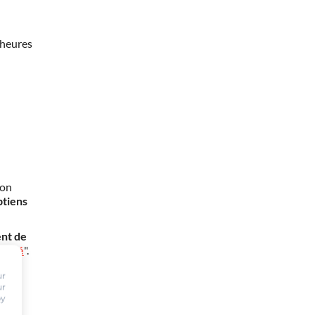
 heures
mon
btiens
nt de
oursé
".
ur
ur
by