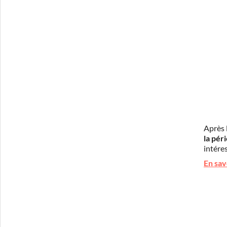
Après 
la pér
intéres
En sav