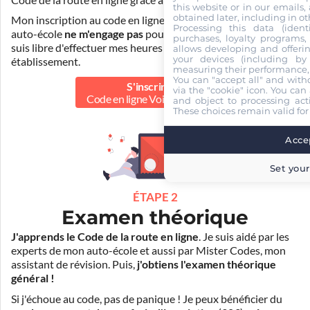
this website or in our emails,
obtained later, including in ot
Mon inscription au code en ligne voiture auprès de mon
Processing this data (identi
auto-école
ne m'engage pas
pour la suite de ma formation. Je
purchases, loyalty programs, 
suis libre d'effectuer mes heures de conduite dans un autre
allows developing and offerin
your devices (including by 
établissement.
measuring their performance,
You can "accept all" and with
S'inscrire au
via the "cookie" icon
. You can 
Code en ligne Voiture
29.90 €
and object to processing acti
These choices remain valid for
Accep
Set your
ÉTAPE 2
Examen théorique
J'apprends le Code de la route en ligne
. Je suis aidé par les
experts de mon auto-école et aussi par Mister Codes, mon
assistant de révision. Puis,
j'obtiens l'examen théorique
général !
Si j'échoue au code, pas de panique ! Je peux bénéficier du