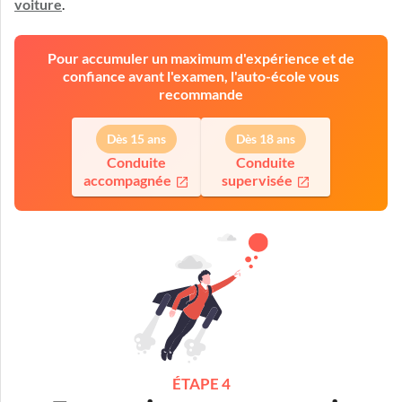
voiture
.
Pour accumuler un maximum d'expérience et de
confiance avant l'examen, l'auto-école vous
recommande
Dès 15 ans
Dès 18 ans
Conduite
Conduite
accompagnée
supervisée
ÉTAPE 4