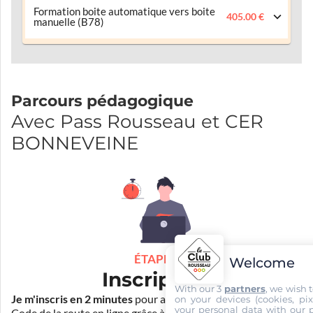
Formation boite automatique vers boite
405.00 €
manuelle (B78)
Parcours pédagogique
Avec Pass Rousseau et CER
BONNEVEINE
ÉTAPE 1
Welcome
Inscription
With our 3
partners
, we wish 
Je m'inscris en 2 minutes
pour accéder à ma formation au
on your devices (cookies, pix
your personal data with our p
Code de la route en ligne grâce à
Pass Rousseau Voiture
.