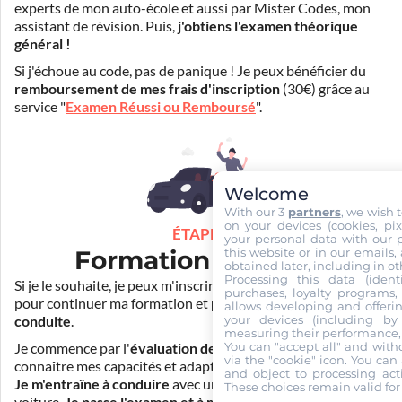
experts de mon auto-école et aussi par Mister Codes, mon
assistant de révision. Puis,
j'obtiens l'examen théorique
général !
Si j'échoue au code, pas de panique ! Je peux bénéficier du
remboursement de mes frais d'inscription
(30€) grâce au
service "
Examen Réussi ou Remboursé
".
Welcome
With our 3
partners
, we wish 
on your devices (cookies, pix
ÉTAPE 3
your personal data with our p
this website or in our emails,
Formation pratique
obtained later, including in ot
Processing this data (identi
Si je le souhaite, je peux m'inscrire auprès de mon auto-école
purchases, loyalty programs, 
pour continuer ma formation et
prendre des cours de
allows developing and offerin
your devices (including by 
conduite
.
measuring their performance,
You can "accept all" and with
Je commence par l'
évaluation de départ
pour mieux
via the "cookie" icon
. You can 
connaître mes capacités et adapter la durée de ma formation.
and object to processing acti
Je m'entraîne à conduire
avec un simulateur et/ou en
These choices remain valid for
voiture.
Je passe l'examen et à moi la liberté !