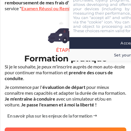
purchases, loyalty programs, 
remboursement de mes frais d'inscription
(30€) grâce au
allows developing and offerin
service "
Examen Réussi ou Remboursé
".
your devices (including by 
measuring their performance,
You can "accept all" and with
via the "cookie" icon
. You can 
and object to processing acti
These choices remain valid for
Accep
ÉTAPE 3
Set your
Formation pratique
Si je le souhaite, je peux m'inscrire auprès de mon auto-école
pour continuer ma formation et
prendre des cours de
conduite
.
Je commence par l'
évaluation de départ
pour mieux
connaître mes capacités et adapter la durée de ma formation.
Je m'entraîne à conduire
avec un simulateur et/ou en
voiture.
Je passe l'examen et à moi la liberté !
En savoir plus sur les enjeux de la formation