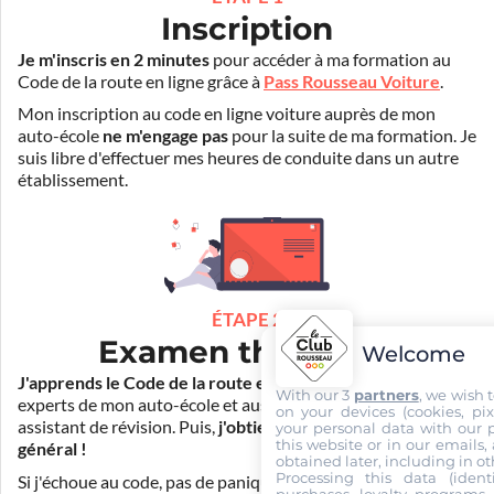
Inscription
Je m'inscris en 2 minutes
pour accéder à ma formation au
Code de la route en ligne grâce à
Pass Rousseau Voiture
.
Mon inscription au code en ligne voiture auprès de mon
auto-école
ne m'engage pas
pour la suite de ma formation. Je
suis libre d'effectuer mes heures de conduite dans un autre
établissement.
ÉTAPE 2
Examen théorique
Welcome
J'apprends le Code de la route en ligne
. Je suis aidé par les
With our 3
partners
, we wish 
experts de mon auto-école et aussi par Mister Codes, mon
on your devices (cookies, pix
assistant de révision. Puis,
j'obtiens l'examen théorique
your personal data with our p
this website or in our emails,
général !
obtained later, including in ot
Processing this data (identi
Si j'échoue au code, pas de panique ! Je peux bénéficier du