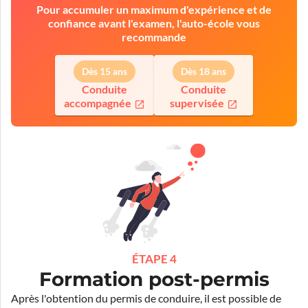
Pour accumuler un maximum d'expérience et de
confiance avant l'examen, l'auto-école vous
recommande
Dès 15 ans
Dès 18 ans
Conduite
Conduite
accompagnée
supervisée
ÉTAPE 4
Formation post-permis
Après l'obtention du permis de conduire, il est possible de