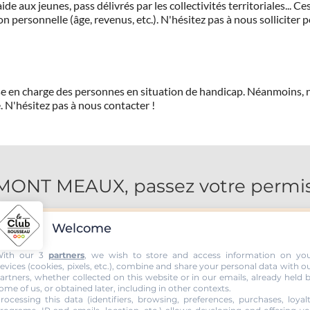
de aux jeunes, pass délivrés par les collectivités territoriales...
on personnelle (âge, revenus, etc.). N'hésitez pas à nous solliciter 
prise en charge des personnes en situation de handicap. Néanmoi
.
N'hésitez pas à nous contacter !
NT MEAUX, passez votre permis v
Welcome
ith our 3
partners
, we wish to store and access information on yo
evices (cookies, pixels, etc.), combine and share your personal data with o
artners, whether collected on this website or in our emails, already held 
ome of us, or obtained later, including in other contexts.
rocessing this data (identifiers, browsing, preferences, purchases, loyal