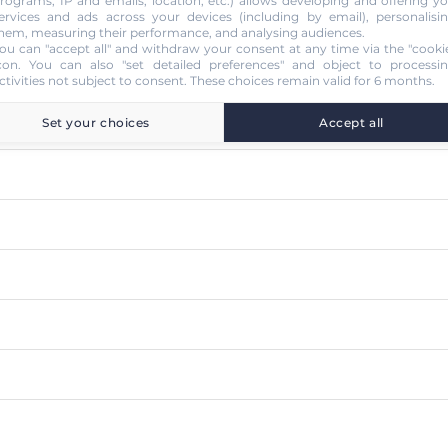
rograms, IP and emails, location, etc.) allows developing and offering y
ervices and ads across your devices (including by email), personalisi
hem, measuring their performance, and analysing audiences.
ou can "accept all" and withdraw your consent at any time via the "cooki
con
. You can also "set detailed preferences" and object to processi
ctivities not subject to consent. These choices remain valid for 6 months.
Set your choices
Accept all