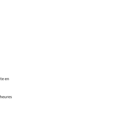
te en
 heures