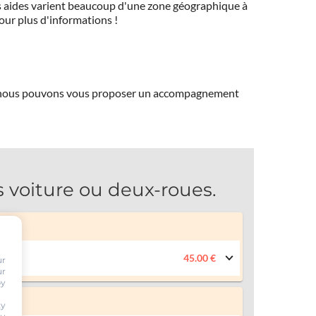
 Ces aides varient beaucoup d'une zone géographique à
pour plus d'informations !
ns, nous pouvons vous proposer un accompagnement
oiture ou deux-roues.
45.00 €
ur
ur
by
ty