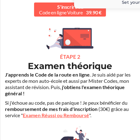
Set your
S'inscrire au
Code en ligne Voiture
39.90 €
ÉTAPE 2
Examen théorique
J'apprends le Code de la route en ligne
. Je suis aidé par les
experts de mon auto-école et aussi par Mister Codes, mon
assistant de révision. Puis,
j'obtiens l'examen théorique
général !
Si j'échoue au code, pas de panique ! Je peux bénéficier du
remboursement de mes frais d'inscription
(30€) grâce au
service "
Examen Réussi ou Remboursé
".