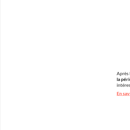
Après 
la pér
intéres
En sav