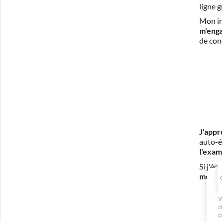
ligne 
Mon in
m'eng
de con
J'appr
auto-é
l'exam
Si j'é
mes fr
W
d
p