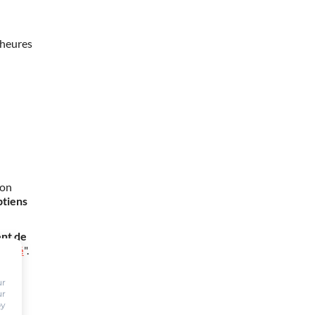
 heures
mon
btiens
nt de
oursé
".
ur
ur
by