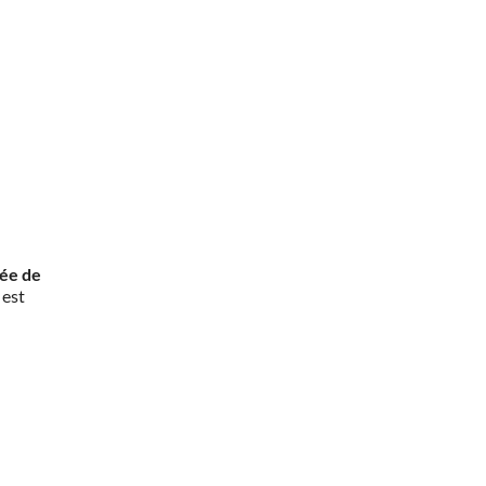
rée de
 est