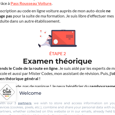
grâce à
Pass Rousseau Voiture
.
scription au code en ligne voiture auprès de mon auto-école
ne
age pas
pour la suite de ma formation. Je suis libre d'effectuer mes
duite dans un autre établissement.
ÉTAPE 2
Examen théorique
ends le Code de la route en ligne
. Je suis aidé par les experts de 
cole et aussi par Mister Codes, mon assistant de révision. Puis,
j'o
en théorique général !
choue au code, pas de panique ! Je peux bénéficier du
rembourseme
ais d'inscription
(30€) grâce au service "
Examen Réussi ou Remb
Welcome
ith our 3
partners
, we wish to store and access information on yo
evices (cookies, pixels, etc.), combine and share your personal data with o
artners, whether collected on this website or in our emails, already held 