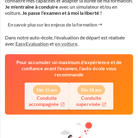
connaître mes capacités et adapter la durée de ma formation.
Je m'entraîne à conduire
avec un simulateur et/ou en
voiture.
Je passe l'examen et à moi la liberté !
En savoir plus sur les enjeux de la formation
Dans notre auto-école, l'évaluation de départ est réalisée
avec
EasyEvaluation
et
en voiture
.
Pour accumuler un maximum d'expérience et de
confiance avant l'examen, l'auto-école vous
recommande
Dès 15 ans
Dès 18 ans
Conduite
Conduite
accompagnée
supervisée