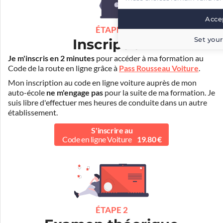
Accep
ÉTAPE 1
Set your
Inscription
Je m'inscris en 2 minutes
pour accéder à ma formation au
Code de la route en ligne grâce à
Pass Rousseau Voiture
.
Mon inscription au code en ligne voiture auprès de mon
auto-école
ne m'engage pas
pour la suite de ma formation. Je
suis libre d'effectuer mes heures de conduite dans un autre
établissement.
S'inscrire au
Code en ligne Voiture
19.80 €
ÉTAPE 2