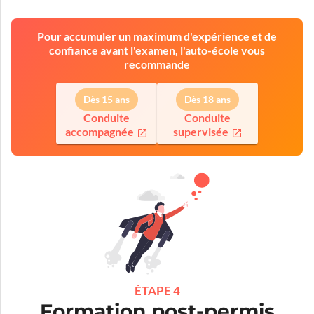
Pour accumuler un maximum d'expérience et de
confiance avant l'examen, l'auto-école vous
recommande
Dès 15 ans
Dès 18 ans
Conduite
Conduite
accompagnée
supervisée
ÉTAPE 4
Formation post-permis