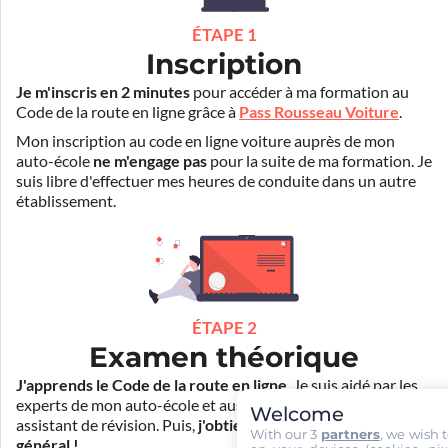
ÉTAPE 1
Inscription
Je m'inscris en 2 minutes
pour accéder à ma formation au
Code de la route en ligne grâce à
Pass Rousseau Voiture
.
Mon inscription au code en ligne voiture auprès de mon
auto-école
ne m'engage pas
pour la suite de ma formation. Je
suis libre d'effectuer mes heures de conduite dans un autre
établissement.
ÉTAPE 2
Examen théorique
J'apprends le Code de la route en ligne
. Je suis aidé par les
experts de mon auto-école et aussi par Mister Codes, mon
Welcome
assistant de révision. Puis,
j'obtiens l'examen théorique
With our 3
partners
, we wish 
général !