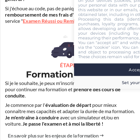
on your devices (cookies, pix
your personal data with our p
Si j'échoue au code, pas de panique ! Je peux bénéficier du
this website or in our emails,
obtained later, including in ot
remboursement de mes frais d'inscription
(30€) grâce au
Processing this data (identi
service "
Examen Réussi ou Remboursé
".
purchases, loyalty programs, 
allows developing and offerin
your devices (including by 
measuring their performance,
You can "accept all" and with
via the "cookie" icon
. You can 
and object to processing acti
These choices remain valid for
ÉTAPE 3
Accep
Formation pratique
Set your
Si je le souhaite, je peux m'inscrire auprès de mon auto-école
pour continuer ma formation et
prendre des cours de
conduite
.
Je commence par l'
évaluation de départ
pour mieux
connaître mes capacités et adapter la durée de ma formation.
Je m'entraîne à conduire
avec un simulateur et/ou en
voiture.
Je passe l'examen et à moi la liberté !
En savoir plus sur les enjeux de la formation