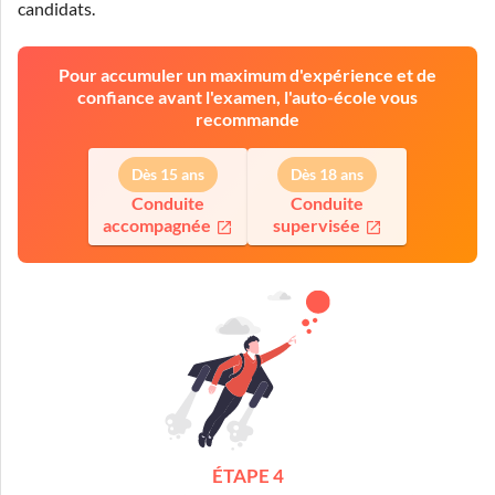
candidats.
Pour accumuler un maximum d'expérience et de
confiance avant l'examen, l'auto-école vous
recommande
Dès 15 ans
Dès 18 ans
Conduite
Conduite
accompagnée
supervisée
ÉTAPE 4