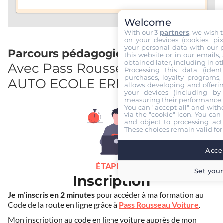
Welcome
With our 3
partners
, we wish 
on your devices (cookies, pix
your personal data with our p
Parcours pédagogique
this website or in our emails,
obtained later, including in ot
Avec Pass Rousseau et MLH
Processing this data (identi
purchases, loyalty programs, 
AUTO ECOLE ERIC
allows developing and offerin
your devices (including by 
measuring their performance,
You can "accept all" and with
via the "cookie" icon
. You can 
and object to processing acti
These choices remain valid for
Accep
ÉTAPE 1
Set your
Inscription
Je m'inscris en 2 minutes
pour accéder à ma formation au
Code de la route en ligne grâce à
Pass Rousseau Voiture
.
Mon inscription au code en ligne voiture auprès de mon