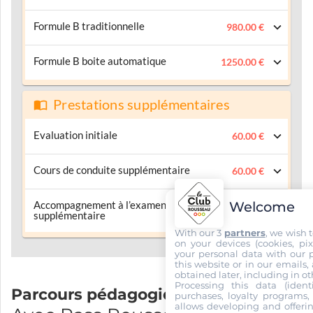
Formule B traditionnelle
980.00 €
Formule B boite automatique
1250.00 €
Prestations supplémentaires
Evaluation initiale
60.00 €
Cours de conduite supplémentaire
60.00 €
Welcome
Accompagnement à l’examen
60.00 €
supplémentaire
With our 3
partners
, we wish 
on your devices (cookies, pix
your personal data with our p
this website or in our emails,
obtained later, including in ot
Processing this data (identi
Parcours pédagogique
purchases, loyalty programs, 
allows developing and offerin