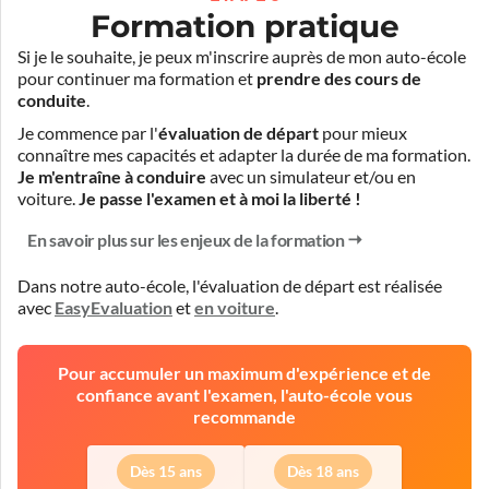
Formation pratique
Si je le souhaite, je peux m'inscrire auprès de mon auto-école
pour continuer ma formation et
prendre des cours de
conduite
.
Je commence par l'
évaluation de départ
pour mieux
connaître mes capacités et adapter la durée de ma formation.
Je m'entraîne à conduire
avec un simulateur et/ou en
voiture.
Je passe l'examen et à moi la liberté !
En savoir plus sur les enjeux de la formation
Dans notre auto-école, l'évaluation de départ est réalisée
avec
EasyEvaluation
et
en voiture
.
Pour accumuler un maximum d'expérience et de
confiance avant l'examen, l'auto-école vous
recommande
Dès 15 ans
Dès 18 ans