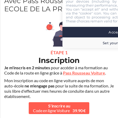
Avec Pass Rousseau et AUTO
your devices (including by 
measuring their performance,
ECOLE DE LA PREFECTURE
You can "accept all" and with
via the "cookie" icon
. You can 
and object to processing acti
These choices remain valid for
Accep
Set your
ÉTAPE 1
Inscription
Je m'inscris en 2 minutes
pour accéder à ma formation au
Code de la route en ligne grâce à
Pass Rousseau Voiture
.
Mon inscription au code en ligne voiture auprès de mon
auto-école
ne m'engage pas
pour la suite de ma formation. Je
suis libre d'effectuer mes heures de conduite dans un autre
établissement.
S'inscrire au
Code en ligne Voiture
39.90 €