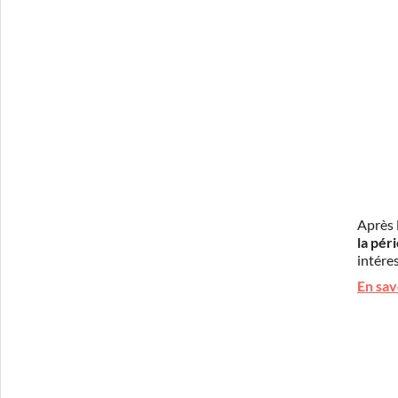
Après 
la pér
intéres
En sav