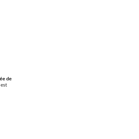
rée de
 est