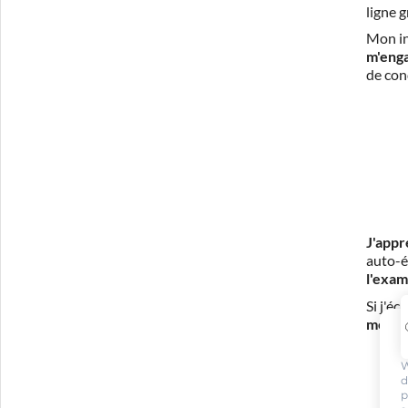
ligne 
Mon in
m'eng
de con
J'appr
auto-é
l'exam
Si j'é
mes fr
W
d
p