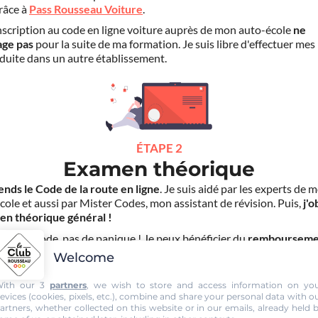
grâce à
Pass Rousseau Voiture
.
scription au code en ligne voiture auprès de mon auto-école
ne
age pas
pour la suite de ma formation. Je suis libre d'effectuer mes
duite dans un autre établissement.
ÉTAPE 2
Examen théorique
ends le Code de la route en ligne
. Je suis aidé par les experts de 
cole et aussi par Mister Codes, mon assistant de révision. Puis,
j'o
en théorique général !
choue au code, pas de panique ! Je peux bénéficier du
rembourseme
ais d'inscription
(30€) grâce au service "
Examen Réussi ou Remb
Welcome
ith our 3
partners
, we wish to store and access information on yo
evices (cookies, pixels, etc.), combine and share your personal data with o
artners, whether collected on this website or in our emails, already held 