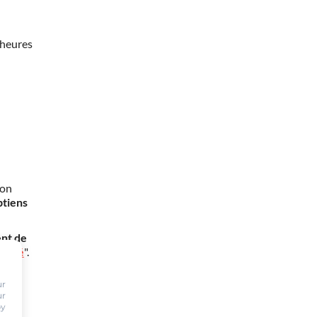
 heures
mon
btiens
nt de
oursé
".
ur
ur
by