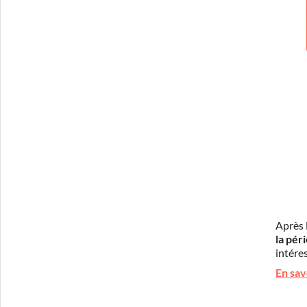
Après 
la pér
intéres
En sav