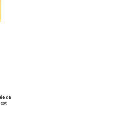
rée de
 est