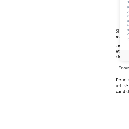
d
p
s
P
p
s
t
Si je 
Y
ma for
i
a
Je com
et ada
simula
En sa
Pour l
utilis
candid