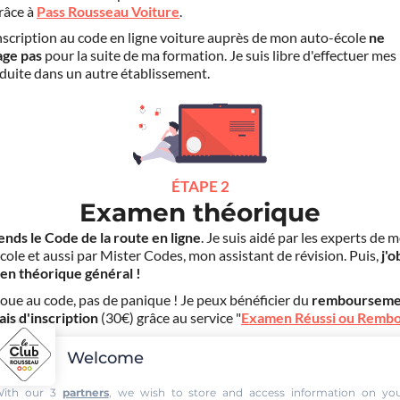
grâce à
Pass Rousseau Voiture
.
scription au code en ligne voiture auprès de mon auto-école
ne
age pas
pour la suite de ma formation. Je suis libre d'effectuer mes
duite dans un autre établissement.
ÉTAPE 2
Examen théorique
ends le Code de la route en ligne
. Je suis aidé par les experts de 
cole et aussi par Mister Codes, mon assistant de révision. Puis,
j'o
en théorique général !
choue au code, pas de panique ! Je peux bénéficier du
rembourseme
ais d'inscription
(30€) grâce au service "
Examen Réussi ou Remb
Welcome
ith our 3
partners
, we wish to store and access information on yo