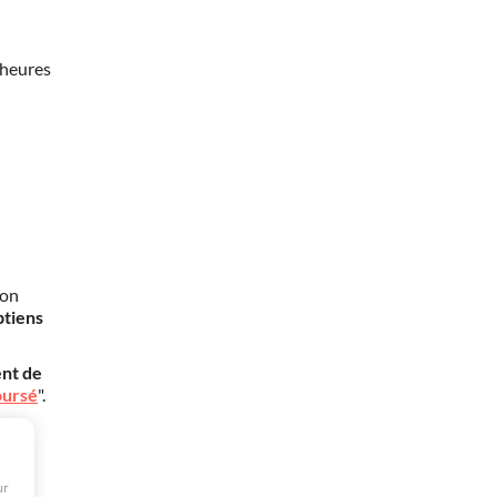
 heures
mon
btiens
nt de
oursé
".
ur