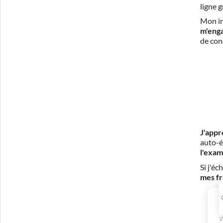
ligne 
Mon in
m'eng
de con
J'appr
auto-é
l'exam
Si j'é
mes fr
W