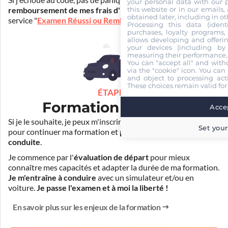
Si j'échoue au code, pas de panique ! Je peux bénéficier du
your personal data with our p
this website or in our emails,
remboursement de mes frais d'inscription
(30€) grâce au
obtained later, including in ot
service "
Examen Réussi ou Remboursé
".
Processing this data (identi
purchases, loyalty programs, 
allows developing and offerin
your devices (including by 
measuring their performance,
You can "accept all" and with
via the "cookie" icon
. You can 
and object to processing acti
These choices remain valid for
ÉTAPE 3
Formation pratique
Accep
Si je le souhaite, je peux m'inscrire auprès de mon auto-école
Set your
pour continuer ma formation et
prendre des cours de
conduite
.
Je commence par l'
évaluation de départ
pour mieux
connaître mes capacités et adapter la durée de ma formation.
Je m'entraîne à conduire
avec un simulateur et/ou en
voiture.
Je passe l'examen et à moi la liberté !
En savoir plus sur les enjeux de la formation