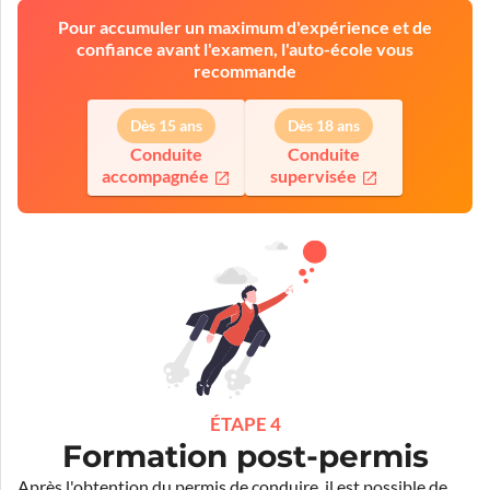
Pour accumuler un maximum d'expérience et de
confiance avant l'examen, l'auto-école vous
recommande
Dès 15 ans
Dès 18 ans
Conduite
Conduite
accompagnée
supervisée
ÉTAPE 4
Formation post-permis
Après l'obtention du permis de conduire, il est possible de