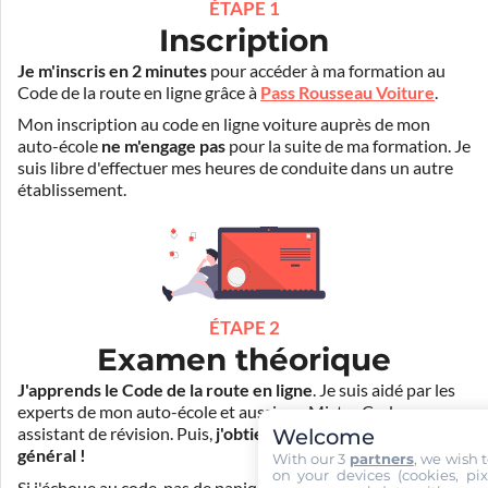
ÉTAPE 1
Inscription
Je m'inscris en 2 minutes
pour accéder à ma formation au
Code de la route en ligne grâce à
Pass Rousseau Voiture
.
Mon inscription au code en ligne voiture auprès de mon
auto-école
ne m'engage pas
pour la suite de ma formation. Je
suis libre d'effectuer mes heures de conduite dans un autre
établissement.
ÉTAPE 2
Examen théorique
J'apprends le Code de la route en ligne
. Je suis aidé par les
experts de mon auto-école et aussi par Mister Codes, mon
Welcome
assistant de révision. Puis,
j'obtiens l'examen théorique
général !
With our 3
partners
, we wish 
on your devices (cookies, pix