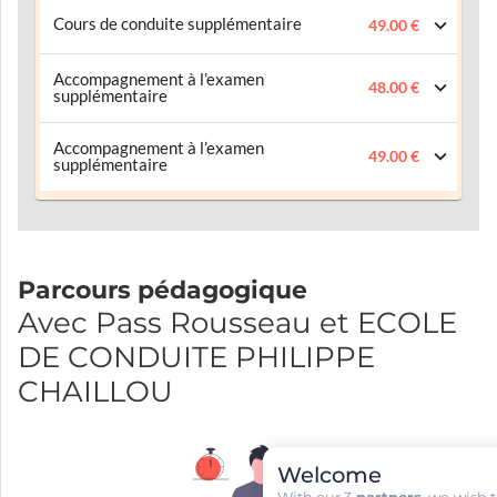
Cours de conduite supplémentaire
49.00 €
Accompagnement à l’examen
48.00 €
supplémentaire
Accompagnement à l’examen
49.00 €
supplémentaire
Parcours pédagogique
Avec Pass Rousseau et ECOLE
DE CONDUITE PHILIPPE
CHAILLOU
Welcome
With our 3
partners
, we wish 