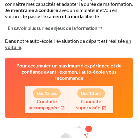
connaître mes capacités et adapter la durée de ma formation.
Je m'entraîne à conduire
avec un simulateur et/ou en
voiture.
Je passe l'examen et à moi la liberté !
En savoir plus sur les enjeux de la formation
Dans notre auto-école, l'évaluation de départ est réalisée
en
voiture
.
Pour accumuler un maximum d'expérience et de
confiance avant l'examen, l'auto-école vous
recommande
Dès 15 ans
Dès 18 ans
Conduite
Conduite
accompagnée
supervisée