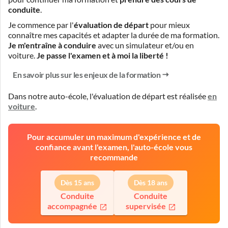
conduite
.
Je commence par l'
évaluation de départ
pour mieux
connaître mes capacités et adapter la durée de ma formation.
Je m'entraîne à conduire
avec un simulateur et/ou en
voiture.
Je passe l'examen et à moi la liberté !
En savoir plus sur les enjeux de la formation
Dans notre auto-école, l'évaluation de départ est réalisée
en
voiture
.
Pour accumuler un maximum d'expérience et de
confiance avant l'examen, l'auto-école vous
recommande
Dès 15 ans
Dès 18 ans
Conduite
Conduite
accompagnée
supervisée