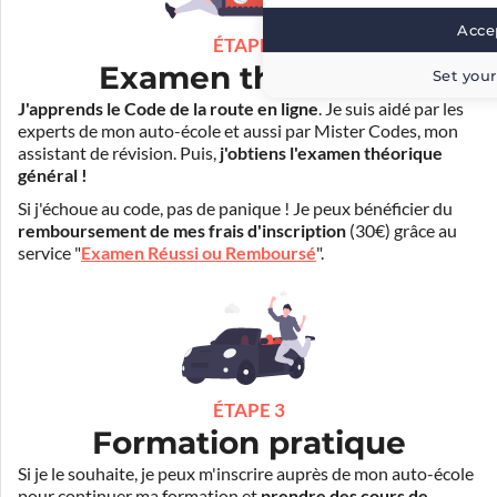
Accep
ÉTAPE 2
Examen théorique
Set your
J'apprends le Code de la route en ligne
. Je suis aidé par les
experts de mon auto-école et aussi par Mister Codes, mon
assistant de révision. Puis,
j'obtiens l'examen théorique
général !
Si j'échoue au code, pas de panique ! Je peux bénéficier du
remboursement de mes frais d'inscription
(30€) grâce au
service "
Examen Réussi ou Remboursé
".
ÉTAPE 3
Formation pratique
Si je le souhaite, je peux m'inscrire auprès de mon auto-école
pour continuer ma formation et
prendre des cours de