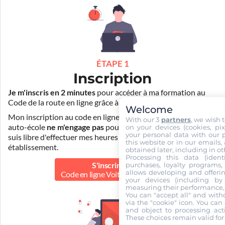
ÉTAPE 1
Inscription
Je m'inscris en 2 minutes
pour accéder à ma formation au
Code de la route en ligne grâce à
Pass Rousseau Voiture
.
Welcome
Mon inscription au code en ligne voiture auprès de mon
With our 3
partners
, we wish 
auto-école
ne m'engage pas
pour la suite de ma formation. Je
on your devices (cookies, pix
your personal data with our p
suis libre d'effectuer mes heures de conduite dans un autre
this website or in our emails,
établissement.
obtained later, including in ot
Processing this data (identi
purchases, loyalty programs, 
S'inscrire au
allows developing and offerin
Code en ligne Voiture
150.00 €
your devices (including by 
measuring their performance,
You can "accept all" and with
via the "cookie" icon
. You can 
and object to processing acti
These choices remain valid for