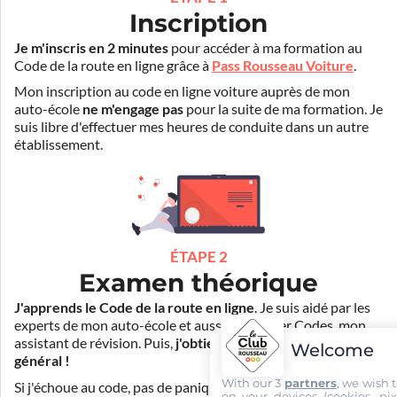
Inscription
Je m'inscris en 2 minutes
pour accéder à ma formation au
Code de la route en ligne grâce à
Pass Rousseau Voiture
.
Mon inscription au code en ligne voiture auprès de mon
auto-école
ne m'engage pas
pour la suite de ma formation. Je
suis libre d'effectuer mes heures de conduite dans un autre
établissement.
ÉTAPE 2
Examen théorique
J'apprends le Code de la route en ligne
. Je suis aidé par les
experts de mon auto-école et aussi par Mister Codes, mon
assistant de révision. Puis,
j'obtiens l'examen théorique
Welcome
général !
With our 3
partners
, we wish 
Si j'échoue au code, pas de panique ! Je peux bénéficier du
on your devices (cookies, pix