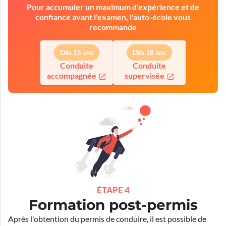
Pour accumuler un maximum d'expérience et de
confiance avant l'examen, l'auto-école vous
recommande
Dès 15 ans
Dès 18 ans
Conduite
Conduite
accompagnée
supervisée
ÉTAPE 4
Formation post-permis
Après l'obtention du permis de conduire, il est possible de