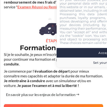
remboursement de mes frais d'inscription
(30€) grâce au
your personal data with our p
service "
Examen Réussi ou Remboursé
".
this website or in our emails,
obtained later, including in ot
Processing this data (identi
purchases, loyalty programs, 
allows developing and offerin
your devices (including by 
measuring their performance,
You can "accept all" and with
via the "cookie" icon
. You can 
and object to processing acti
ÉTAPE 3
These choices remain valid for
Formation pratique
Accep
Si je le souhaite, je peux m'inscrire auprès de mon auto-école
pour continuer ma formation et
prendre des cours de
Set your
conduite
.
Je commence par l'
évaluation de départ
pour mieux
connaître mes capacités et adapter la durée de ma formation.
Je m'entraîne à conduire
avec un simulateur et/ou en
voiture.
Je passe l'examen et à moi la liberté !
En savoir plus sur les enjeux de la formation