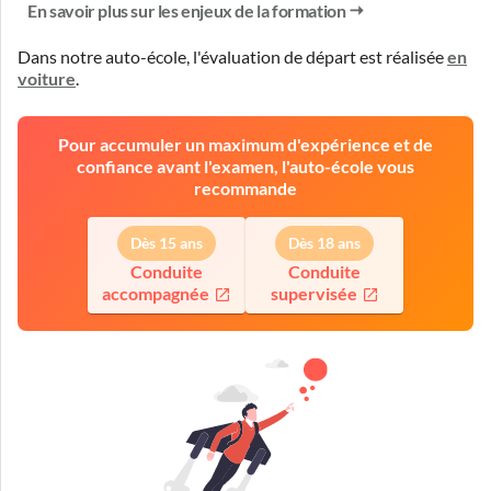
En savoir plus sur les enjeux de la formation
Dans notre auto-école, l'évaluation de départ est réalisée
en
voiture
.
Pour accumuler un maximum d'expérience et de
confiance avant l'examen, l'auto-école vous
recommande
Dès 15 ans
Dès 18 ans
Conduite
Conduite
accompagnée
supervisée