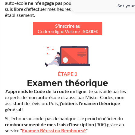
auto-école
ne m'engage pas
pour la suite de ma formation. Je
Set your
suis libre d'effectuer mes heures de conduite dans un autre
établissement.
S'inscrire au
Code en ligne Voiture
50.00 €
ÉTAPE 2
Examen théorique
J'apprends le Code de la route en ligne
. Je suis aidé par les
experts de mon auto-école et aussi par Mister Codes, mon
assistant de révision. Puis,
j'obtiens l'examen théorique
général !
Si j'échoue au code, pas de panique ! Je peux bénéficier du
remboursement de mes frais d'inscription
(30€) grâce au
service "
Examen Réussi ou Remboursé
".