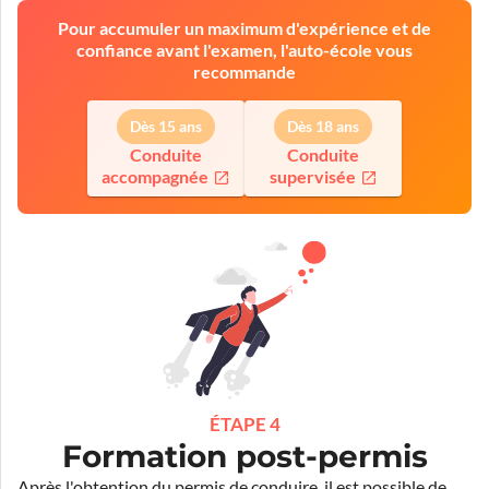
Pour accumuler un maximum d'expérience et de
confiance avant l'examen, l'auto-école vous
recommande
Dès 15 ans
Dès 18 ans
Conduite
Conduite
accompagnée
supervisée
ÉTAPE 4
Formation post-permis
Après l'obtention du permis de conduire, il est possible de