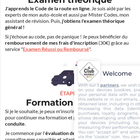
J'apprends le Code de la route en ligne
. Je suis aidé par les
experts de mon auto-école et aussi par Mister Codes, mon
assistant de révision. Puis,
j'obtiens l'examen théorique
général !
Si j'échoue au code, pas de panique ! Je peux bénéficier du
remboursement de mes frais d'inscription
(30€) grâce au
service "
Examen Réussi ou Remboursé
".
Welcome
With our 3
partners
, we wish 
on your devices (cookies, pix
ÉTAPE 3
your personal data with our p
this website or in our emails,
Formation pratique
obtained later, including in ot
Processing this data (identi
Si je le souhaite, je peux m'inscrire auprès de mon auto-école
purchases, loyalty programs, 
pour continuer ma formation et
prendre des cours de
allows developing and offerin
your devices (including by 
conduite
.
measuring their performance,
You can "accept all" and with
Je commence par l'
évaluation de départ
pour mieux
via the "cookie" icon
. You can 
connaître mes capacités et adapter la durée de ma formation.