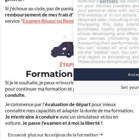
With our 3
partners
, we wish 
on your devices (cookies, pix
Si j'échoue au code, pas de panique ! Je peux bénéficier du
your personal data with our p
remboursement de mes frais d'inscription
(30€) grâce au
this website or in our emails,
obtained later, including in ot
service "
Examen Réussi ou Remboursé
".
Processing this data (identi
purchases, loyalty programs, 
allows developing and offerin
your devices (including by 
measuring their performance,
You can "accept all" and with
via the "cookie" icon
. You can 
and object to processing acti
These choices remain valid for
ÉTAPE 3
Formation pratique
Accep
Si je le souhaite, je peux m'inscrire auprès de mon auto-école
Set your
pour continuer ma formation et
prendre des cours de
conduite
.
Je commence par l'
évaluation de départ
pour mieux
connaître mes capacités et adapter la durée de ma formation.
Je m'entraîne à conduire
avec un simulateur et/ou en
voiture.
Je passe l'examen et à moi la liberté !
En savoir plus sur les enjeux de la formation