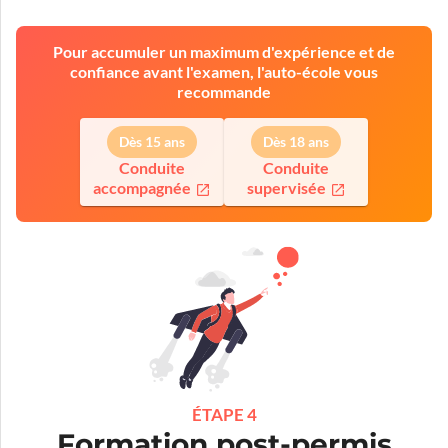
Pour accumuler un maximum d'expérience et de
confiance avant l'examen, l'auto-école vous
recommande
Dès 15 ans
Dès 18 ans
Conduite
Conduite
accompagnée
supervisée
ÉTAPE 4
Formation post-permis