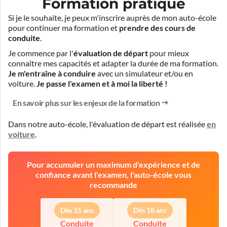
Formation pratique
Si je le souhaite, je peux m'inscrire auprès de mon auto-école
pour continuer ma formation et
prendre des cours de
conduite
.
Je commence par l'
évaluation de départ
pour mieux
connaître mes capacités et adapter la durée de ma formation.
Je m'entraîne à conduire
avec un simulateur et/ou en
voiture.
Je passe l'examen et à moi la liberté !
En savoir plus sur les enjeux de la formation
Dans notre auto-école, l'évaluation de départ est réalisée
en
voiture
.
Pour accumuler un maximum d'expérience et de
confiance avant l'examen, l'auto-école vous
recommande
Dès 15 ans
Dès 18 ans
Conduite
Conduite