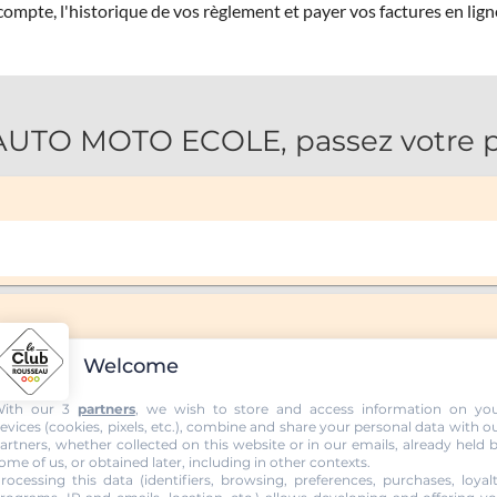
ompte, l'historique de vos règlement et payer vos factures en lign
UTO MOTO ECOLE, passez votre pe
Welcome
ith our 3
partners
, we wish to store and access information on yo
evices (cookies, pixels, etc.), combine and share your personal data with o
artners, whether collected on this website or in our emails, already held 
ome of us, or obtained later, including in other contexts.
manuelle
rocessing this data (identifiers, browsing, preferences, purchases, loyal