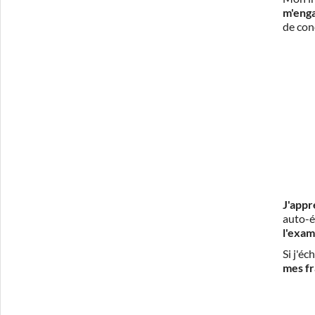
m'eng
de con
J'appr
auto-é
l'exam
Si j'é
mes fr