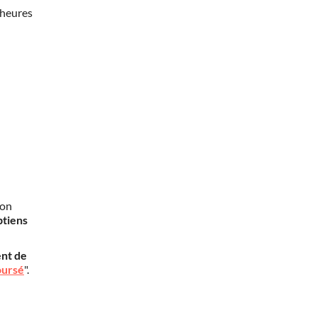
 heures
mon
btiens
nt de
oursé
".