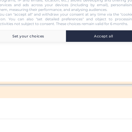
rograms, IP and emails, location, etc.) allows developing and offering y
ervices and ads across your devices (including by email), personalisi
hem, measuring their performance, and analysing audiences.
on inclus)
ou can "accept all" and withdraw your consent at any time via the "cooki
con
. You can also "set detailed preferences" and object to processi
ctivities not subject to consent. These choices remain valid for 6 months.
Set your choices
Accept all