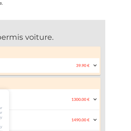
e.
rmis voiture.
39.90 €
1300.00 €
ur
ur
by
1490.00 €
ty