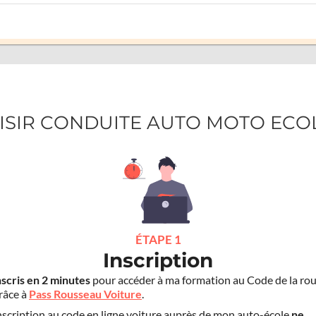
LAISIR CONDUITE AUTO MOTO ECO
ÉTAPE 1
Inscription
nscris en 2 minutes
pour accéder à ma formation au Code de la rou
grâce à
Pass Rousseau Voiture
.
scription au code en ligne voiture auprès de mon auto-école
ne