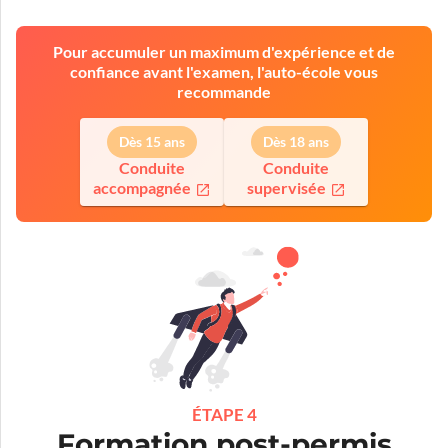
Pour accumuler un maximum d'expérience et de
confiance avant l'examen, l'auto-école vous
recommande
Dès 15 ans
Dès 18 ans
Conduite
Conduite
accompagnée
supervisée
ÉTAPE 4
Formation post-permis