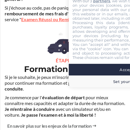
With our 3
partners
, we wish 
on your devices (cookies, pix
Si j'échoue au code, pas de panique ! Je peux bénéficier du
your personal data with our p
remboursement de mes frais d'inscription
(30€) grâce au
this website or in our emails,
obtained later, including in ot
service "
Examen Réussi ou Remboursé
".
Processing this data (identi
purchases, loyalty programs, 
allows developing and offerin
your devices (including by 
measuring their performance,
You can "accept all" and with
via the "cookie" icon
. You can 
and object to processing acti
These choices remain valid for
ÉTAPE 3
Formation pratique
Accep
Si je le souhaite, je peux m'inscrire auprès de mon auto-école
Set your
pour continuer ma formation et
prendre des cours de
conduite
.
Je commence par l'
évaluation de départ
pour mieux
connaître mes capacités et adapter la durée de ma formation.
Je m'entraîne à conduire
avec un simulateur et/ou en
voiture.
Je passe l'examen et à moi la liberté !
En savoir plus sur les enjeux de la formation