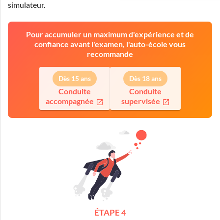
simulateur
.
Pour accumuler un maximum d'expérience et de
confiance avant l'examen, l'auto-école vous
recommande
Dès 15 ans
Dès 18 ans
Conduite
Conduite
accompagnée
supervisée
ÉTAPE 4