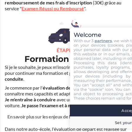
remboursement de mes frais d'inscription
(30€) grâce au
service "
Examen Réussi ou Remboursé
".
Welcome
With our 3
partners
, we wish 
on your devices (cookies, pix
your personal data with our p
ÉTAPE 3
this website or in our emails,
Formation pratique
obtained later, including in ot
Processing this data (identi
Si je le souhaite, je peux m'inscrire auprès de mon auto-école
purchases, loyalty programs, 
allows developing and offerin
pour continuer ma formation et
prendre des cours de
your devices (including by 
conduite
.
measuring their performance,
You can "accept all" and with
Je commence par l'
évaluation de départ
pour mieux
via the "cookie" icon
. You can 
connaître mes capacités et adapter la durée de ma formation.
and object to processing acti
These choices remain valid for
Je m'entraîne à conduire
avec un simulateur et/ou en
voiture.
Je passe l'examen et à moi la liberté !
Accep
En savoir plus sur les enjeux de la formation
Set your
Dans notre auto-école, l'évaluation de départ est réalisée
sur