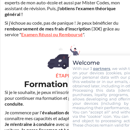
experts de mon auto-école et aussi par Mister Codes, mon
assistant de révision. Puis,
j'obtiens l'examen théorique
général !
Si j'échoue au code, pas de panique ! Je peux bénéficier du
remboursement de mes frais d'inscription
(30€) grâce au
service "
Examen Réussi ou Remboursé
".
Welcome
With our 3
partners
, we wish 
on your devices (cookies, pix
ÉTAPE 3
your personal data with our p
this website or in our emails,
Formation pratique
obtained later, including in ot
Processing this data (identi
Si je le souhaite, je peux m'inscrire auprès de mon auto-école
purchases, loyalty programs, 
pour continuer ma formation et
prendre des cours de
allows developing and offerin
your devices (including by 
conduite
.
measuring their performance,
You can "accept all" and with
Je commence par l'
évaluation de départ
pour mieux
via the "cookie" icon
. You can 
connaître mes capacités et adapter la durée de ma formation.
and object to processing acti
Je m'entraîne à conduire
avec un simulateur et/ou en
These choices remain valid for
voiture.
Je passe l'examen et à moi la liberté !