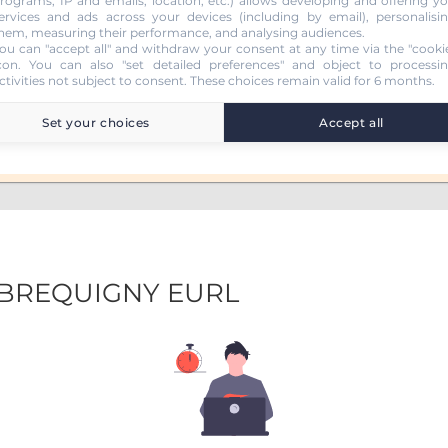
rograms, IP and emails, location, etc.) allows developing and offering y
ervices and ads across your devices (including by email), personalisi
 (B78)
hem, measuring their performance, and analysing audiences.
ou can "accept all" and withdraw your consent at any time via the "cooki
con
. You can also "set detailed preferences" and object to processi
ctivities not subject to consent. These choices remain valid for 6 months.
Set your choices
Accept all
C BREQUIGNY EURL