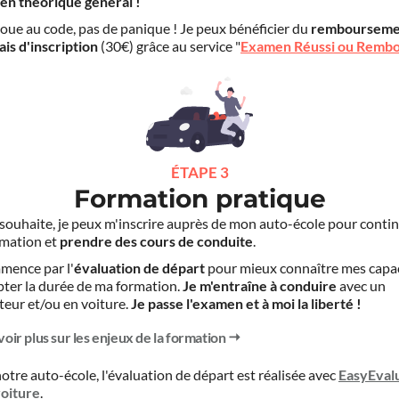
en théorique général !
choue au code, pas de panique ! Je peux bénéficier du
rembourseme
ais d'inscription
(30€) grâce au service "
Examen Réussi ou Remb
ÉTAPE 3
Formation pratique
le souhaite, je peux m'inscrire auprès de mon auto-école pour conti
mation et
prendre des cours de conduite
.
mence par l'
évaluation de départ
pour mieux connaître mes capa
pter la durée de ma formation.
Je m'entraîne à conduire
avec un
teur et/ou en voiture.
Je passe l'examen et à moi la liberté !
voir plus sur les enjeux de la formation
otre auto-école, l'évaluation de départ est réalisée avec
EasyEval
voiture
.