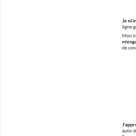
Je m'i
ligne 
Mon in
m'eng
de con
J'appr
auto-é