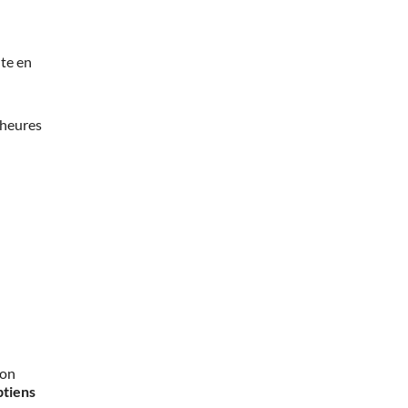
te en
 heures
mon
btiens