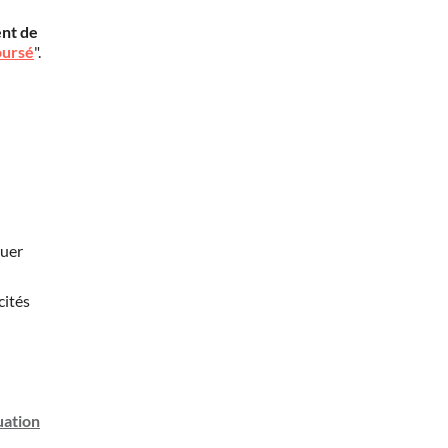
nt de
oursé
".
nuer
cités
uation