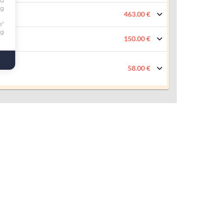
ou
ng
463.00 €
e"
ng
150.00 €
58.00 €