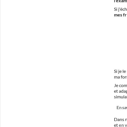
l'exam
Si j'é
mes fr
Si je 
ma for
Je com
et ada
simula
En sa
Dans n
et
en 