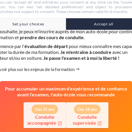
ou can "accept all" and withdraw your consent at any time via the "cooki
con
. You can also "set detailed preferences" and object to processi
ctivities not subject to consent. These choices remain valid for 6 months.
ÉTAPE 3
Formation pratique
Set your choices
Accept all
le souhaite, je peux m'inscrire auprès de mon auto-école pour conti
mation et
prendre des cours de conduite
.
mence par l'
évaluation de départ
pour mieux connaître mes capa
pter la durée de ma formation.
Je m'entraîne à conduire
avec un
teur et/ou en voiture.
Je passe l'examen et à moi la liberté !
voir plus sur les enjeux de la formation
Pour accumuler un maximum d'expérience et de confiance
avant l'examen, l'auto-école vous recommande
Dès 15 ans
Dès 18 ans
Conduite
Conduite
accompagnée
supervisée