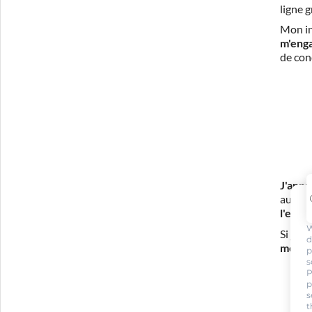
ligne 
Mon in
m'eng
de con
J'appr
auto-é
l'exam
W
Si j'é
d
mes fr
p
s
P
p
s
t