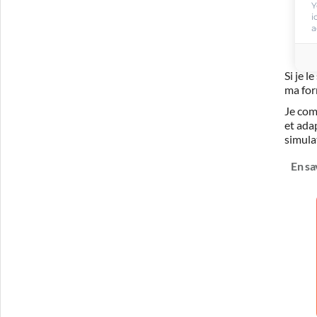
Y
i
a
Si je 
ma for
Je com
et ada
simula
En sa