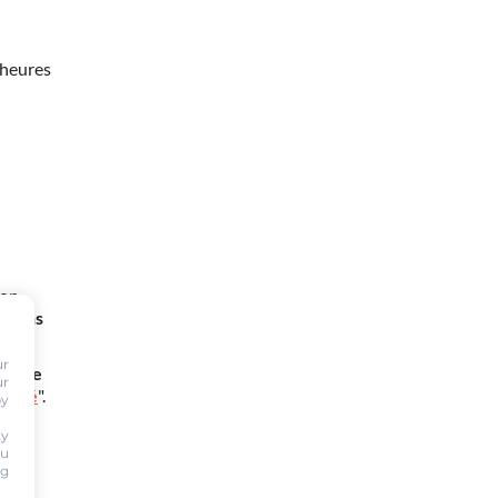
 heures
mon
btiens
ur
nt de
ur
oursé
".
by
ty
ou
ng