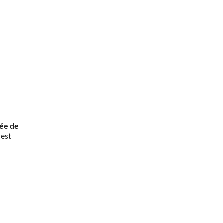
rée de
 est