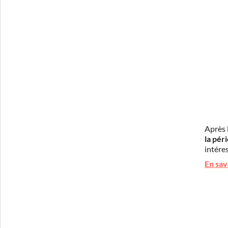
Après 
la pér
intéres
En sav