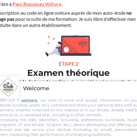
grâce à
Pass Rousseau Voiture
.
scription au code en ligne voiture auprès de mon auto-école
ne
age pas
pour la suite de ma formation. Je suis libre d'effectuer mes
duite dans un autre établissement.
ÉTAPE 2
Examen théorique
ends le Code de la route en ligne
. Je suis aidé par les experts de 
cole et aussi par Mister Codes, mon assistant de révision. Puis,
j'o
Welcome
en théorique général !
ith our 3
partners
, we wish to store and access information on yo
choue au code, pas de panique ! Je peux bénéficier du
rembourseme
evices (cookies, pixels, etc.), combine and share your personal data with o
ais d'inscription
(30€) grâce au service "
Examen Réussi ou Remb
artners, whether collected on this website or in our emails, already held 
ome of us, or obtained later, including in other contexts.
rocessing this data (identifiers, browsing, preferences, purchases, loyal
rograms, IP and emails, location, etc.) allows developing and offering y
ervices and ads across your devices (including by email), personalisi
hem, measuring their performance, and analysing audiences.