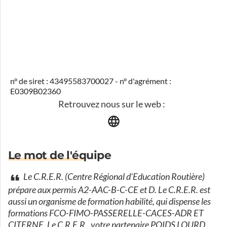
n° de siret : 43495583700027 - n° d'agrément :
E0309B02360
Retrouvez nous sur le web :
Le mot de l'équipe
Le C.R.E.R. (Centre Régional d'Education Routière)
prépare aux permis A2-AAC-B-C-CE et D. Le C.R.E.R. est
aussi un organisme de formation habilité, qui dispense les
formations FCO-FIMO-PASSERELLE-CACES-ADR ET
CITERNE. Le C.R.E.R., votre partenaire POIDS LOURD