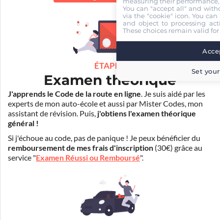
measuring their performance,
You can "accept all" and with
via the "cookie" icon
. You can 
and object to processing acti
These choices remain valid for
Accep
ÉTAPE 2
Set your
Examen théorique
J'apprends le Code de la route en ligne
. Je suis aidé par les
experts de mon auto-école et aussi par Mister Codes, mon
assistant de révision. Puis,
j'obtiens l'examen théorique
général !
Si j'échoue au code, pas de panique ! Je peux bénéficier du
remboursement de mes frais d'inscription
(30€) grâce au
service "
Examen Réussi ou Remboursé
".