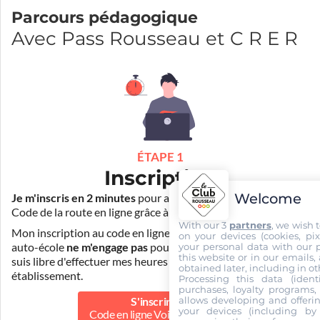
Parcours pédagogique
Avec Pass Rousseau et C R E R
ÉTAPE 1
Inscription
Welcome
Je m'inscris en 2 minutes
pour accéder à ma formation au
Code de la route en ligne grâce à
Pass Rousseau Voiture
.
With our 3
partners
, we wish 
Mon inscription au code en ligne voiture auprès de mon
on your devices (cookies, pix
your personal data with our p
auto-école
ne m'engage pas
pour la suite de ma formation. Je
this website or in our emails,
suis libre d'effectuer mes heures de conduite dans un autre
obtained later, including in ot
établissement.
Processing this data (identi
purchases, loyalty programs, 
allows developing and offerin
S'inscrire au
your devices (including by 
Code en ligne Voiture
39.90 €