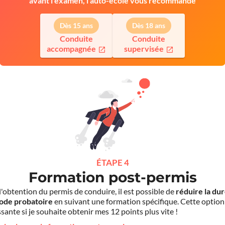
avant l'examen, l'auto-école vous recommande
Dès 15 ans
Dès 18 ans
Conduite
Conduite
accompagnée
supervisée
ÉTAPE 4
Formation post-permis
l'obtention du permis de conduire, il est possible de
réduire la du
iode probatoire
en suivant une formation spécifique. Cette option
sante si je souhaite obtenir mes 12 points plus vite !