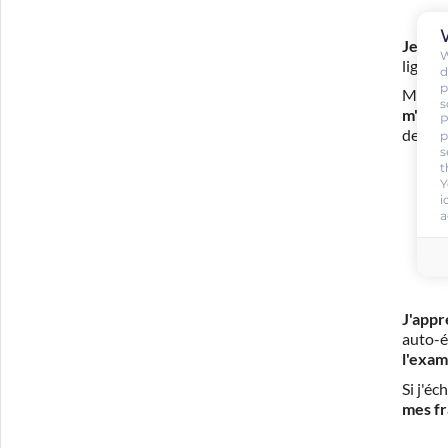
Je m'i
W
ligne 
d
p
Mon in
s
m'eng
P
de con
p
s
t
Y
i
a
J'appr
auto-é
l'exam
Si j'é
mes fr