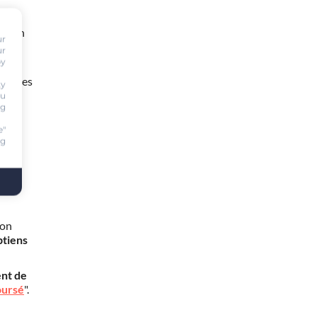
te en
ur
ur
by
 heures
ty
ou
ng
e"
ng
mon
btiens
nt de
oursé
".