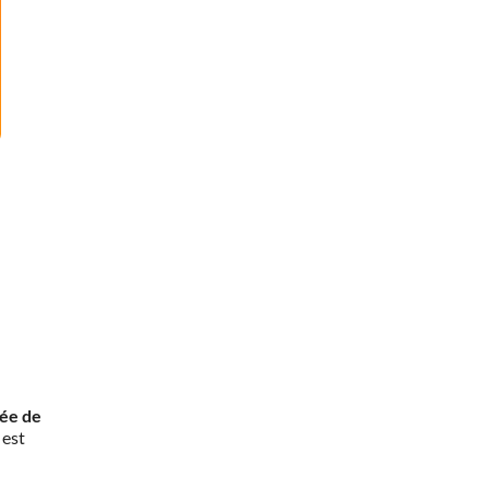
rée de
 est