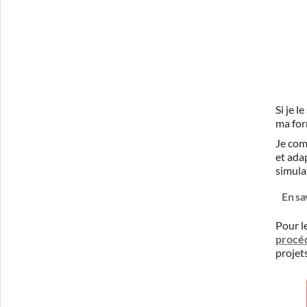
Si je 
ma for
Je com
et ada
simula
En sa
Pour l
procé
projet