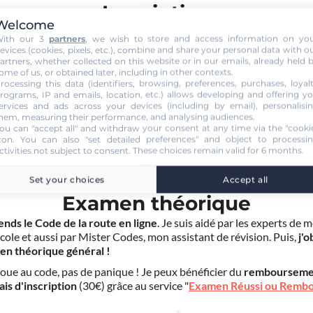
Inscription
Welcome
nscris en 2 minutes
pour accéder à ma formation au Code de la rou
ith our 3
partners
, we wish to store and access information on yo
grâce à
Pass Rousseau Voiture
.
evices (cookies, pixels, etc.), combine and share your personal data with o
artners, whether collected on this website or in our emails, already held 
scription au code en ligne voiture auprès de mon auto-école
ne
ome of us, or obtained later, including in other contexts.
age pas
pour la suite de ma formation. Je suis libre d'effectuer mes
rocessing this data (identifiers, browsing, preferences, purchases, loyal
duite dans un autre établissement.
rograms, IP and emails, location, etc.) allows developing and offering y
ervices and ads across your devices (including by email), personalisi
hem, measuring their performance, and analysing audiences.
ou can "accept all" and withdraw your consent at any time via the "cooki
con
. You can also "set detailed preferences" and object to processi
ctivities not subject to consent. These choices remain valid for 6 months.
Set your choices
Accept all
ÉTAPE 2
Examen théorique
ends le Code de la route en ligne
. Je suis aidé par les experts de 
cole et aussi par Mister Codes, mon assistant de révision. Puis,
j'o
en théorique général !
choue au code, pas de panique ! Je peux bénéficier du
rembourseme
ais d'inscription
(30€) grâce au service "
Examen Réussi ou Remb