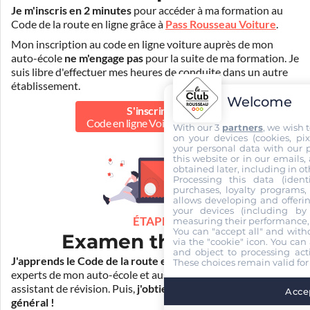
Je m'inscris en 2 minutes
pour accéder à ma formation au
Code de la route en ligne grâce à
Pass Rousseau Voiture
.
Mon inscription au code en ligne voiture auprès de mon
auto-école
ne m'engage pas
pour la suite de ma formation. Je
suis libre d'effectuer mes heures de conduite dans un autre
établissement.
Welcome
S'inscrire au
Code en ligne Voiture
40.00 €
With our 3
partners
, we wish 
on your devices (cookies, pix
your personal data with our p
this website or in our emails,
obtained later, including in ot
Processing this data (identi
purchases, loyalty programs, 
allows developing and offerin
your devices (including by 
ÉTAPE 2
measuring their performance,
You can "accept all" and with
Examen théorique
via the "cookie" icon
. You can 
and object to processing acti
J'apprends le Code de la route en ligne
. Je suis aidé par les
These choices remain valid for
experts de mon auto-école et aussi par Mister Codes, mon
assistant de révision. Puis,
j'obtiens l'examen théorique
Accep
général !