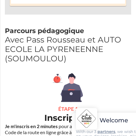
Parcours pédagogique
Avec Pass Rousseau et AUTO
ECOLE LA PYRENEENNE
(SOUMOULOU)
ÉTAPE 1
Inscription
Welcome
Je m'inscris en 2 minutes
pour accéder à ma formation au
With our 3
partners
, we wish 
Code de la route en ligne grâce à
Pass Rousseau Voiture
.
on your devices (cookies, pix