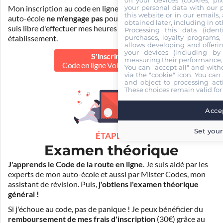
your personal data with our p
Mon inscription au code en ligne voiture auprès de mon
this website or in our emails,
auto-école
ne m'engage pas
pour la suite de ma formation. Je
obtained later, including in ot
suis libre d'effectuer mes heures de conduite dans un autre
Processing this data (identi
purchases, loyalty programs, 
établissement.
allows developing and offerin
your devices (including by 
S'inscrire au
measuring their performance,
Code en ligne Voiture
40.00 €
You can "accept all" and with
via the "cookie" icon
. You can 
and object to processing acti
These choices remain valid for
Accep
Set your
ÉTAPE 2
Examen théorique
J'apprends le Code de la route en ligne
. Je suis aidé par les
experts de mon auto-école et aussi par Mister Codes, mon
assistant de révision. Puis,
j'obtiens l'examen théorique
général !
Si j'échoue au code, pas de panique ! Je peux bénéficier du
remboursement de mes frais d'inscription
(30€) grâce au