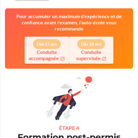
Pour accumuler un maximum d'expérience et de
confiance avant l'examen, l'auto-école vous
recommande
Dès 15 ans
Dès 18 ans
Conduite
Conduite
accompagnée
supervisée
ÉTAPE 4
Formation post-permis