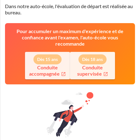
Dans notre auto-école, l'évaluation de départ est réalisée
au
bureau
.
Pour accumuler un maximum d'expérience et de
confiance avant l'examen, l'auto-école vous
recommande
Dès 15 ans
Dès 18 ans
Conduite
Conduite
accompagnée
supervisée