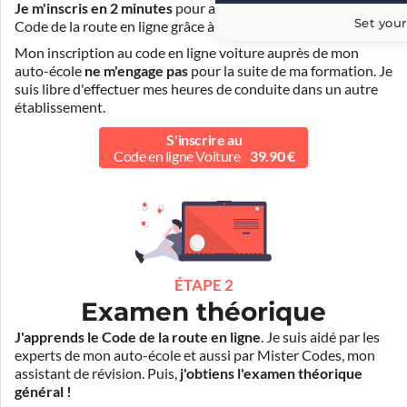
Je m'inscris en 2 minutes
pour accéder à ma formation au
Set your
Code de la route en ligne grâce à
Pass Rousseau Voiture
.
Mon inscription au code en ligne voiture auprès de mon
auto-école
ne m'engage pas
pour la suite de ma formation. Je
suis libre d'effectuer mes heures de conduite dans un autre
établissement.
S'inscrire au
Code en ligne Voiture
39.90 €
ÉTAPE 2
Examen théorique
J'apprends le Code de la route en ligne
. Je suis aidé par les
experts de mon auto-école et aussi par Mister Codes, mon
assistant de révision. Puis,
j'obtiens l'examen théorique
général !