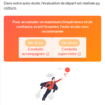
Dans notre auto-école, l'évaluation de départ est réalisée
en
voiture
.
Pour accumuler un maximum d'expérience et de
confiance avant l'examen, l'auto-école vous
recommande
Dès 15 ans
Dès 18 ans
Conduite
Conduite
accompagnée
supervisée