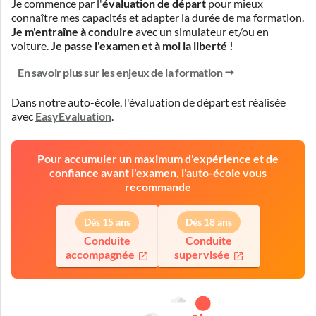
Je commence par l'
évaluation de départ
pour mieux
connaître mes capacités et adapter la durée de ma formation.
Je m'entraîne à conduire
avec un simulateur et/ou en
voiture.
Je passe l'examen et à moi la liberté !
En savoir plus sur les enjeux de la formation
Dans notre auto-école, l'évaluation de départ est réalisée
avec
EasyEvaluation
.
Pour accumuler un maximum d'expérience et de
confiance avant l'examen, l'auto-école vous
recommande
Dès 15 ans
Dès 18 ans
Conduite
Conduite
accompagnée
supervisée