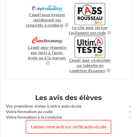
L'appli pour évaluer
rapidement ses
capacités à conduire
Le site pour réviser
facilement son code
L'appli pour répondre
aux tests à l'auto-
école ou à la maison.
L'appli pour s'entraîner
sur tablette en
condition d'examen
Les avis des élèves
Vos premières visites à notre auto-école
--
Votre formation au code
--
Votre formation à la conduite
--
Laisser mon avis sur cette auto-école