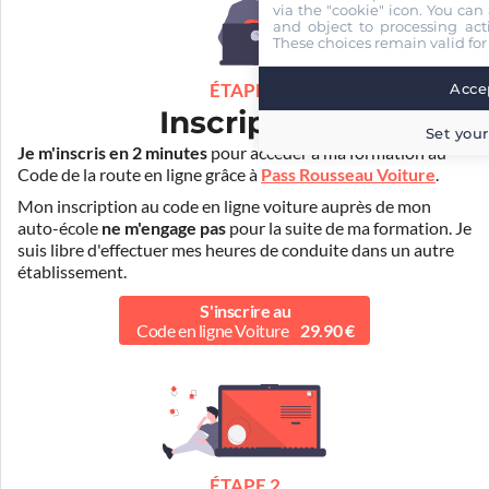
via the "cookie" icon
. You can 
and object to processing acti
These choices remain valid for
Accep
ÉTAPE 1
Inscription
Set your
Je m'inscris en 2 minutes
pour accéder à ma formation au
Code de la route en ligne grâce à
Pass Rousseau Voiture
.
Mon inscription au code en ligne voiture auprès de mon
auto-école
ne m'engage pas
pour la suite de ma formation. Je
suis libre d'effectuer mes heures de conduite dans un autre
établissement.
S'inscrire au
Code en ligne Voiture
29.90 €
ÉTAPE 2