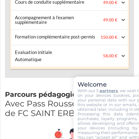
Cours de conduite supplémentaire
49.00 €
Accompagnement à l’examen
49.00 €
supplémentaire
Formation complémentaire post-permis
150.00 €
Evaluation initiale
58.00 €
Automatique
Welcome
With our 3
partners
, we wish 
Parcours pédagogique
on your devices (cookies, pix
your personal data with our p
Avec Pass Rousseau et bureau
this website or in our emails,
obtained later, including in ot
de FC SAINT ERBLON
Processing this data (identi
purchases, loyalty programs, 
allows developing and offerin
your devices (including by 
measuring their performance,
You can "accept all" and with