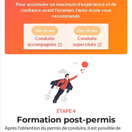
Pour accumuler un maximum d'expérience et de
confiance avant l'examen, l'auto-école vous
recommande
Dès 15 ans
Dès 18 ans
Conduite
Conduite
accompagnée
supervisée
ÉTAPE 4
Formation post-permis
Après l'obtention du permis de conduire, il est possible de