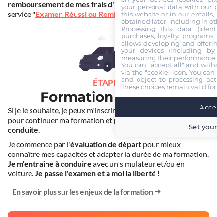
remboursement de mes frais d'inscription
(30€) grâce au
your personal data with our p
service "
Examen Réussi ou Remboursé
".
this website or in our emails,
obtained later, including in ot
Processing this data (identi
purchases, loyalty programs, 
allows developing and offerin
your devices (including by 
measuring their performance,
You can "accept all" and with
via the "cookie" icon
. You can 
and object to processing acti
ÉTAPE 3
These choices remain valid for
Formation pratique
Accep
Si je le souhaite, je peux m'inscrire auprès de mon auto-école
pour continuer ma formation et
prendre des cours de
Set your
conduite
.
Je commence par l'
évaluation de départ
pour mieux
connaître mes capacités et adapter la durée de ma formation.
Je m'entraîne à conduire
avec un simulateur et/ou en
voiture.
Je passe l'examen et à moi la liberté !
En savoir plus sur les enjeux de la formation