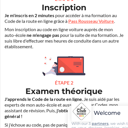
Inscription
Je m'inscris en 2 minutes
pour accéder à ma formation au
Code de la route en ligne grâce à
Pass Rousseau Voiture
.
Mon inscription au code en ligne voiture auprès de mon
auto-école
ne m'engage pas
pour la suite de ma formation. Je
suis libre d'effectuer mes heures de conduite dans un autre
établissement.
ÉTAPE 2
Examen théorique
J'apprends le Code de la route en ligne
. Je suis aidé par les
experts de mon auto-école et aussi par Mister Codes, mon
assistant de révision. Puis,
j'obtiens l'examen théorique
Welcome
général !
With our 3
partners
, we wish 
Si j'échoue au code, pas de panique ! Je peux bénéficier du
on your devices (cookies, pix