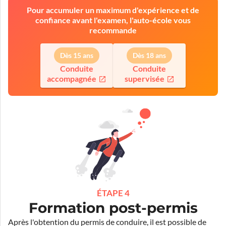
Pour accumuler un maximum d'expérience et de
confiance avant l'examen, l'auto-école vous
recommande
Dès 15 ans
Dès 18 ans
Conduite
Conduite
accompagnée
supervisée
ÉTAPE 4
Formation post-permis
Après l'obtention du permis de conduire, il est possible de