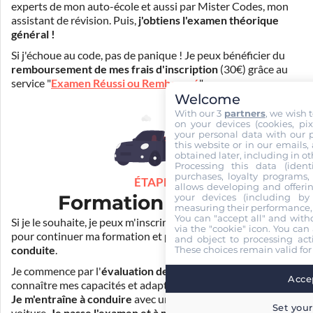
experts de mon auto-école et aussi par Mister Codes, mon
assistant de révision. Puis,
j'obtiens l'examen théorique
général !
Si j'échoue au code, pas de panique ! Je peux bénéficier du
remboursement de mes frais d'inscription
(30€) grâce au
service "
Examen Réussi ou Remboursé
".
Welcome
With our 3
partners
, we wish 
on your devices (cookies, pix
your personal data with our p
this website or in our emails,
obtained later, including in ot
Processing this data (identi
purchases, loyalty programs, 
ÉTAPE 3
allows developing and offerin
Formation pratique
your devices (including by 
measuring their performance,
You can "accept all" and with
Si je le souhaite, je peux m'inscrire auprès de mon auto-école
via the "cookie" icon
. You can 
pour continuer ma formation et
prendre des cours de
and object to processing acti
These choices remain valid for
conduite
.
Je commence par l'
évaluation de départ
pour mieux
Accep
connaître mes capacités et adapter la durée de ma formation.
Je m'entraîne à conduire
avec un simulateur et/ou en
Set your
voiture.
Je passe l'examen et à moi la liberté !